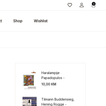
0
t
Shop
Wishlist
Haralampije
Papadopulos -
Poverenje: sloboda od
10,00
KM
potrebe za
kontrolisanjem sveta
Tilmann Buddensieg,
Hening Rogge -