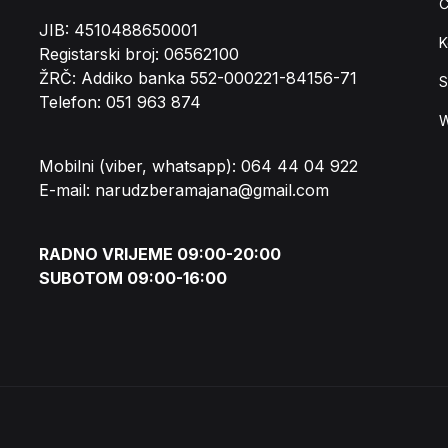
Č
JIB: 4510488650001
K
Registarski broj: 06562100
ŽRČ: Addiko banka 552-000221-84156-71
S
Telefon: 051 963 874
W
Mobilni (viber, whatsapp): 064 44 04 922
E-mail: narudzberamajana@gmail.com
RADNO VRIJEME 09:00-20:00
SUBOTOM 09:00-16:00