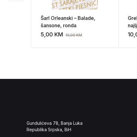
Šarl Orleanski – Balade,
Gre
šansone, ronda
naj
pe
5,00
KM
10
10,00
KM
Add to wishli
Gundulićeva 78, Banja Luka
Republika Srpska, BiH