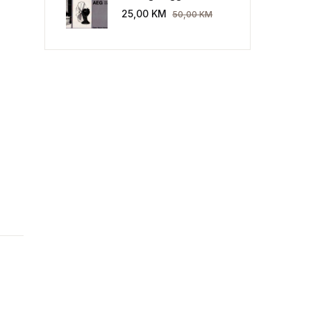
Industriekultur: Peter
25,00
KM
50,00
KM
Behrens und die AEG
1907-1914.