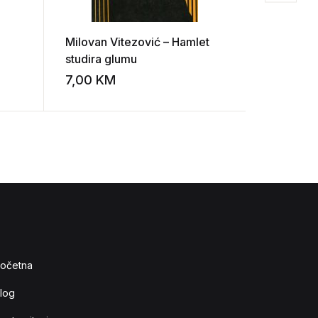
Milovan Vitezović – Hamlet
Petar Pr
studira glumu
7,00
KM
20,00
K
Add to wishlist
Add to wishlist
očetna
log