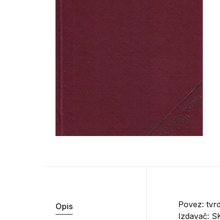
Povez: tvrd
Opis
Izdavač:
S