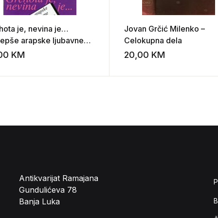
hota je, nevina je…
Jovan Grčić Milenko –
ljepše arapske ljubavne
Celokupna dela
sme
,00
KM
20,00
KM
st
Add to wishlist
Antikvarijat Ramajana
P
Gundulićeva 78
Banja Luka
B