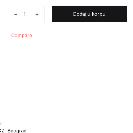
Jaroslav Sajfert - Izabrane pesme količina
Dodaj u korpu
Compare
i
KZ, Beograd