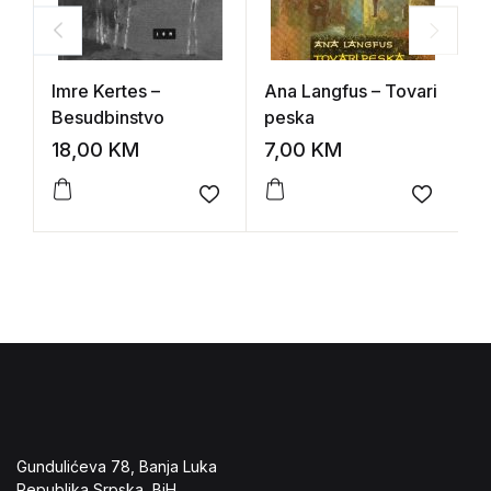
Imre Kertes –
Ana Langfus – Tovari
A
Besudbinstvo
peska
Fe
18,00
KM
7,00
KM
8
Add to wishlist
Add to 
Gundulićeva 78, Banja Luka
Republika Srpska, BiH