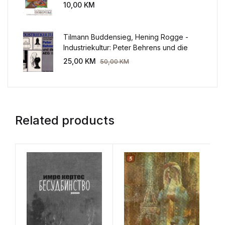
sveta
10,00
KM
Tilmann Buddensieg, Hening Rogge -
Industriekultur: Peter Behrens und die
AEG 1907-1914.
25,00
KM
50,00
KM
Related products