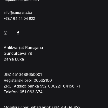
info@ramajana.ba
+387 64 44 04 922
Instagram
Facebook
Antikvarijat Ramajana
Gundulićeva 78
Banja Luka
JIB: 4510488650001
Registarski broj: 06562100
ŽRČ: Addiko banka 552-000221-84156-71
Telefon: 051 963 874
Mobilni (viber, whatsapp): 064 44 04 922