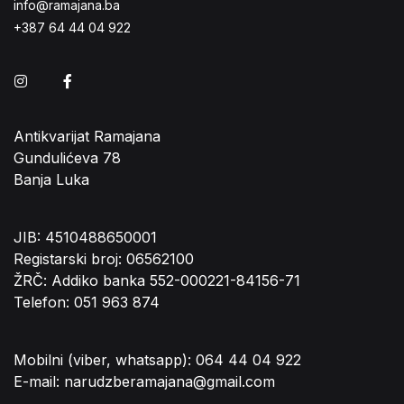
info@ramajana.ba
+387 64 44 04 922
Instagram
Facebook
Antikvarijat Ramajana
Gundulićeva 78
Banja Luka
JIB: 4510488650001
Registarski broj: 06562100
ŽRČ: Addiko banka 552-000221-84156-71
Telefon: 051 963 874
Mobilni (viber, whatsapp): 064 44 04 922
E-mail: narudzberamajana@gmail.com