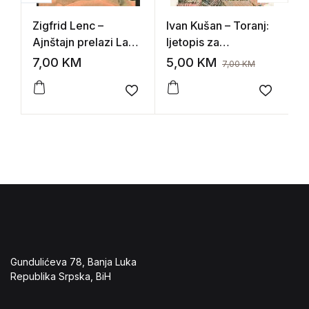
Zigfrid Lenc –
Ivan Kušan – Toranj:
C
Ajnštajn prelazi Labu
ljetopis za
T
kod Hamburga
razbribrigu
7,00
KM
5,00
KM
1
7,00
KM
Add to wishlist
Add to 
Gundulićeva 78, Banja Luka
Republika Srpska, BiH