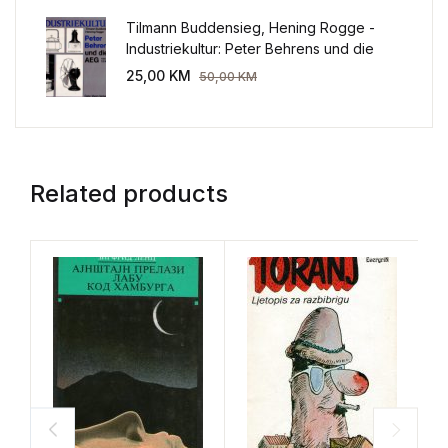
Tilmann Buddensieg, Hening Rogge -
Industriekultur: Peter Behrens und die
AEG 1907-1914.
25,00
KM
50,00
KM
Related products