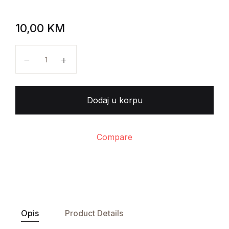
10,00
KM
Jose Eduardo Agualusa - Žene mojega oca količina
Dodaj u korpu
Compare
Opis
Product Details