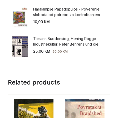
Haralampije Papadopulos - Poverenje:
sloboda od potrebe za kontrolisanjem
sveta
10,00
KM
Tilmann Buddensieg, Hening Rogge -
Industriekultur: Peter Behrens und die
AEG 1907-1914.
25,00
KM
50,00
KM
Related products