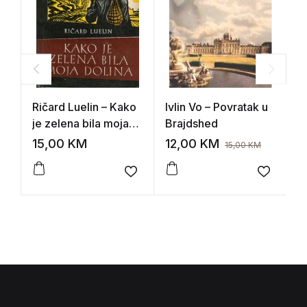
Ričard Luelin – Kako
Ivlin Vo – Povratak u
A
je zelena bila moja
Brajdshed
p
dolina
15,00
KM
12,00
KM
7
15,00
KM
Add to wishlist
Add to 