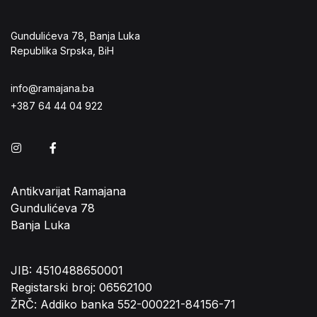
Gundulićeva 78, Banja Luka
Republika Srpska, BiH
info@ramajana.ba
+387 64 44 04 922
Instagram
Facebook
Antikvarijat Ramajana
Gundulićeva 78
Banja Luka
JIB: 4510488650001
Registarski broj: 06562100
ŽRČ: Addiko banka 552-000221-84156-71