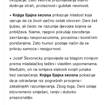
okupacije. Zato vedrina pripovijedanja stalno
dodiruje strah, prolaznost i gubitak nevinosti.
•
Knjiga Sjajna sezona
prikazuje mladost koja
vjeruje da će život vječno ostati otvoren. Deni želi
ljubav, ali često ne razumije djevojke kojima se
približava. Naime, njegovi pokušaji zavođenja
završavaju nesporazumima, porazima i komičnim
poniženjima. Zato humor postaje način da se
prikriju samoća i nesigurnost.
• Josef Škvorecky pripovijeda sa blagom ironijom
prema mladalačkoj taštini i vlastitim uspomenama.
Međutim, on ne ismijava slabosti svojih junaka
bez saosjećanja.
Knjiga Sjajna sezona
pokazuje
da je odrastanje niz pogrešnih procjena i
zakašnjelih razumijevanja. Zbog toga, Deni ostaje
istovremeno smiješan, ranjiv i duboko
prepoznatljiv.