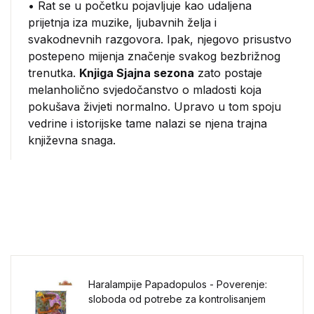
• Rat se u početku pojavljuje kao udaljena
prijetnja iza muzike, ljubavnih želja i
svakodnevnih razgovora. Ipak, njegovo prisustvo
postepeno mijenja značenje svakog bezbrižnog
trenutka.
Knjiga Sjajna sezona
zato postaje
melanholično svjedočanstvo o mladosti koja
pokušava živjeti normalno. Upravo u tom spoju
vedrine i istorijske tame nalazi se njena trajna
književna snaga.
Haralampije Papadopulos - Poverenje:
sloboda od potrebe za kontrolisanjem
sveta