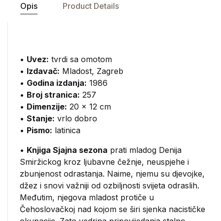
Opis
Product Details
•
Uvez:
tvrdi sa omotom
•
Izdavač:
Mladost, Zagreb
•
Godina izdanja:
1986
•
Broj stranica:
257
•
Dimenzije:
20 x 12 cm
•
Stanje:
vrlo dobro
•
Pismo:
latinica
•
Knjiga Sjajna sezona
prati mladog Denija
Smiržickog kroz ljubavne čežnje, neuspjehe i
zbunjenost odrastanja. Naime, njemu su djevojke,
džez i snovi važniji od ozbiljnosti svijeta odraslih.
Međutim, njegova mladost protiče u
Čehoslovačkoj nad kojom se širi sjenka nacističke