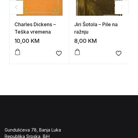
Charles Dickens –
Jiri Šotola – Pile na
O
Teška vremena
ražnju
V
10,00
KM
8,00
KM
1
Add to wishlist
Add to 
Gundulićeva 78, Banja Luka
Republika Srpska, BiH