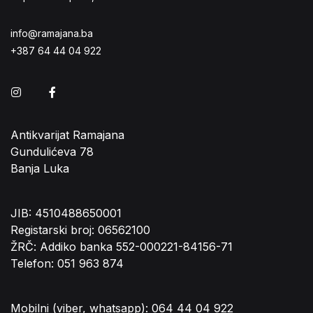
info@ramajana.ba
+387 64 44 04 922
Instagram
Facebook
Antikvarijat Ramajana
Gundulićeva 78
Banja Luka
JIB: 4510488650001
Registarski broj: 06562100
ŽRČ: Addiko banka 552-000221-84156-71
Telefon: 051 963 874
Mobilni (viber, whatsapp): 064 44 04 922