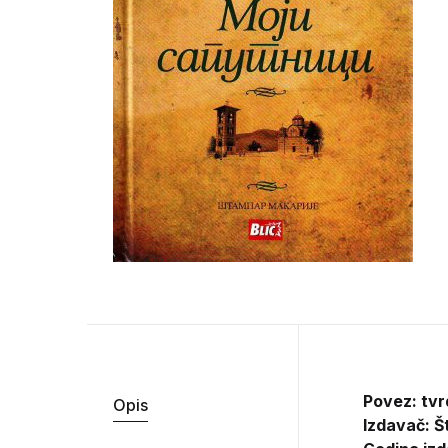
Povez: tvr
Opis
Izdavač:
Š