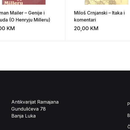
man Mailer – Genije i
Miloš Crnjanski – Itaka i
uda (O Henryju Milleru)
komentari
,00
KM
20,00
KM
st
Add to wishlist
Antikvarijat Ramajana
P
Gundulićeva 78
Banja Luka
B
Č