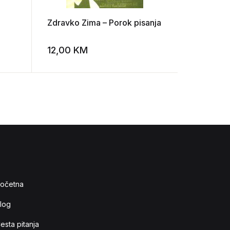
Zdravko Zima – Porok pisanja
Matko Lag
književna
12,00
KM
5,00
K
Add to wishlist
Add to wishlist
očetna
log
esta pitanja