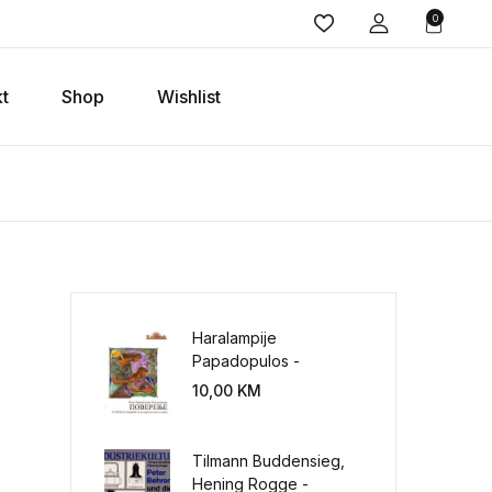
0
t
Shop
Wishlist
Haralampije
Papadopulos -
Poverenje: sloboda od
10,00
KM
potrebe za
kontrolisanjem sveta
Tilmann Buddensieg,
Hening Rogge -