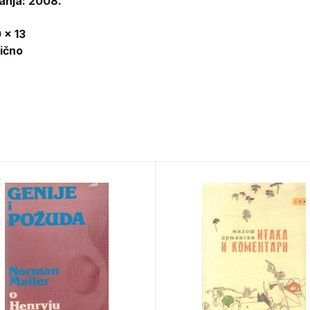
anja: 2008.
 x 13
lično