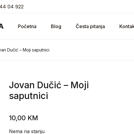
44 04 922
A
Početna
Blog
Česta pitanja
Kontak
an Dučić – Moji saputnici
Jovan Dučić
– Moji
saputnici
10,00
KM
Nema na stanju