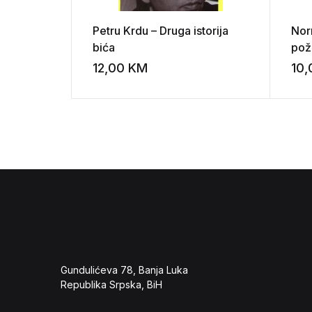
Petru Krdu – Druga istorija
Nor
bića
pož
12,00
KM
10
Add to wishli
Gundulićeva 78, Banja Luka
Republika Srpska, BiH