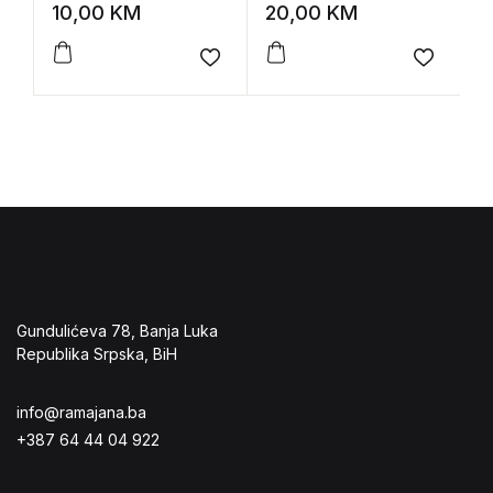
Jasenovac
N
10,00
KM
20,00
KM
7
e
Add to wishlist
Add to 
Gundulićeva 78, Banja Luka
Republika Srpska, BiH
info@ramajana.ba
+387 64 44 04 922