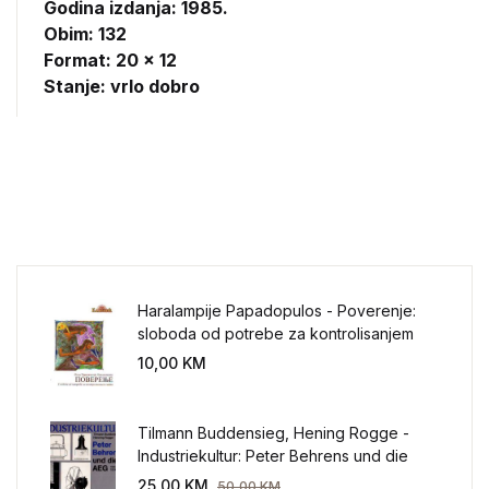
Godina izdanja: 1985.
Obim: 132
Format: 20 x 12
Stanje: vrlo dobro
Haralampije Papadopulos - Poverenje:
sloboda od potrebe za kontrolisanjem
sveta
10,00
KM
Tilmann Buddensieg, Hening Rogge -
Industriekultur: Peter Behrens und die
AEG 1907-1914.
25,00
KM
50,00
KM