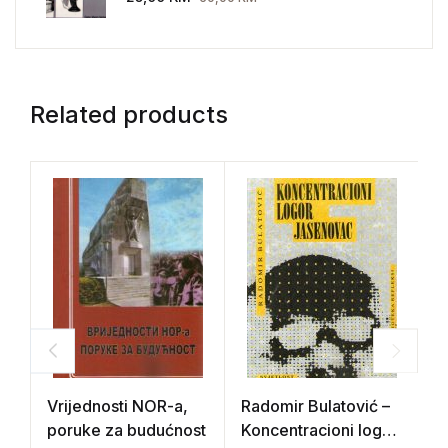
Related products
Vrijednosti NOR-a,
Radomir Bulatović –
Z
poruke za budućnost
Koncentracioni logor
s