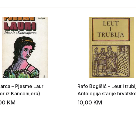
rarca – Pjesme Lauri
Rafo Bogišić – Leut i trubl
or iz Kanconijera)
Antologija starije hrvatsk
poezije
,00
KM
10,00
KM
st
Add to wishlist