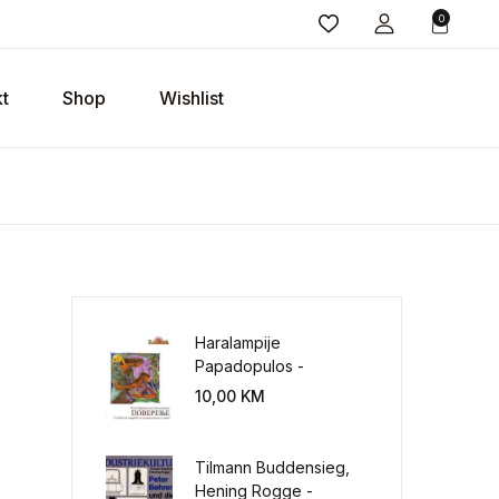
0
t
Shop
Wishlist
Haralampije
Papadopulos -
Poverenje: sloboda od
10,00
KM
potrebe za
kontrolisanjem sveta
Tilmann Buddensieg,
Hening Rogge -