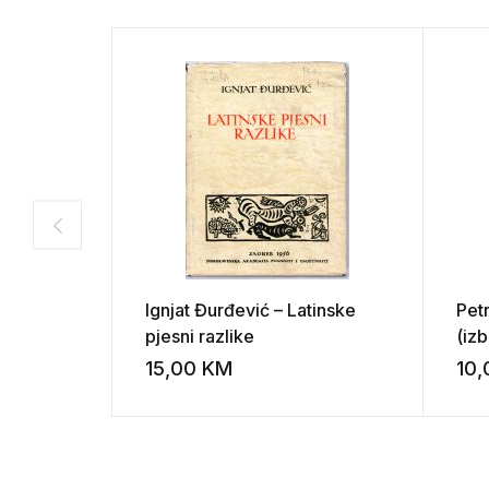
Ignjat Đurđević – Latinske
Pet
pjesni razlike
(izb
15,00
KM
10
Add to wishli