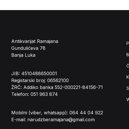
Antikvarijat Ramajana
P
Gundulićeva 78
Banja Luka
B
Č
JIB: 4510488650001
K
Registarski broj: 06562100
ŽRČ: Addiko banka 552-000221-84156-71
S
Telefon: 051 963 874
W
Mobilni (viber, whatsapp): 064 44 04 922
E-mail: narudzberamajana@gmail.com