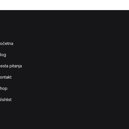
očetna
log
esta pitanja
ontakt
hop
ishlist