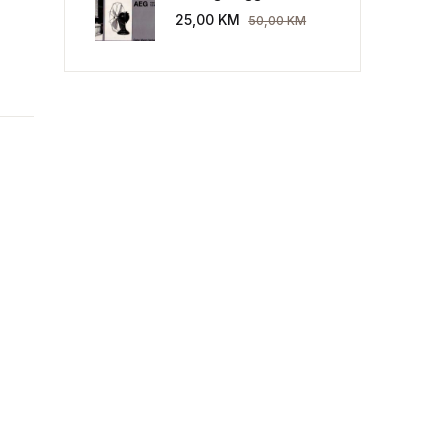
Industriekultur: Peter
25,00
KM
50,00
KM
Behrens und die AEG
1907-1914.