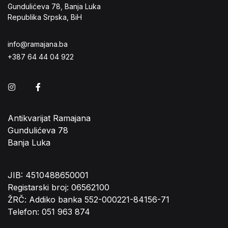
Gundulićeva 78, Banja Luka
Republika Srpska, BiH
info@ramajana.ba
+387 64 44 04 922
Instagram
Facebook
Antikvarijat Ramajana
Gundulićeva 78
Banja Luka
JIB: 4510488650001
Registarski broj: 06562100
ŽRČ: Addiko banka 552-000221-84156-71
Telefon: 051 963 874