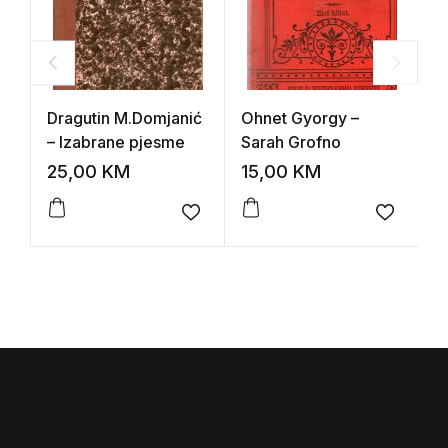
Dragutin M.Domjanić
Ohnet Gyorgy –
R
– Izabrane pjesme
Sarah Grofno
i
k
25,00
KM
15,00
KM
3
N
k
Add to wishlist
Add to 
G