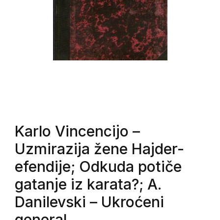
Karlo Vincencijo
–
Uzmirazija žene Hajder-
efendije; Odkuda potiče
gatanje iz karata?; A.
Danilevski – Ukroćeni
general