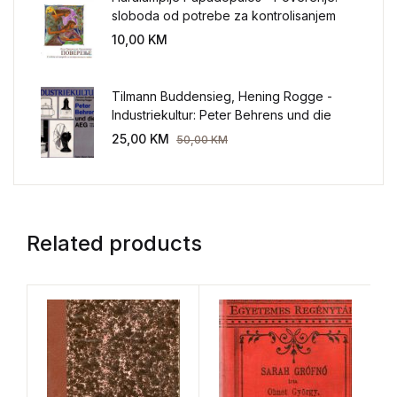
sloboda od potrebe za kontrolisanjem
sveta
10,00
KM
Tilmann Buddensieg, Hening Rogge -
Industriekultur: Peter Behrens und die
AEG 1907-1914.
25,00
KM
50,00
KM
Related products