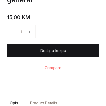
15,00
KM
Karlo Vincencijo - Uzmirazija žene Hajder-efendije; O
Dodaj u korpu
Compare
Opis
Product Details