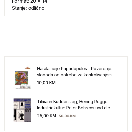
Format: 20 x 14
Stanje: odlično
Haralampije Papadopulos - Poverenje:
sloboda od potrebe za kontrolisanjem
sveta
10,00
KM
Tilmann Buddensieg, Hening Rogge -
Industriekultur: Peter Behrens und die
AEG 1907-1914.
25,00
KM
50,00
KM