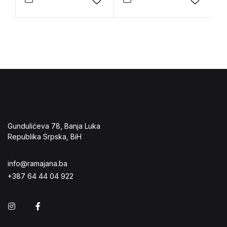
Add to wishlist
Add to 
Gundulićeva 78, Banja Luka
Republika Srpska, BiH
info@ramajana.ba
+387 64 44 04 922
Instagram
Facebook