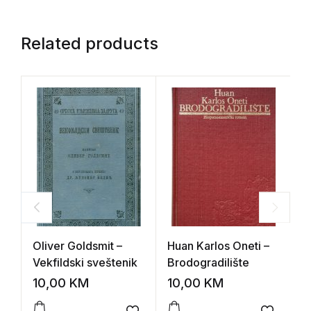
Related products
Oliver Goldsmit –
Huan Karlos Oneti –
I
Vekfildski sveštenik
Brodogradilište
B
10,00
KM
10,00
KM
1