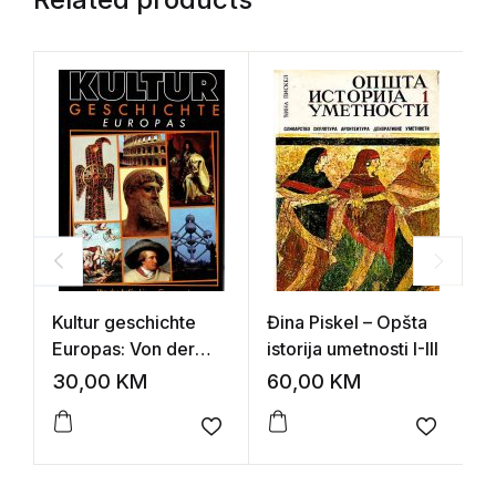
Kultur geschichte
Đina Piskel – Opšta
S
Europas: Von der
istorija umetnosti I-III
U
Antike bis zur
30,00
KM
60,00
KM
2
Gegenwart
Add to wishlist
Add to 