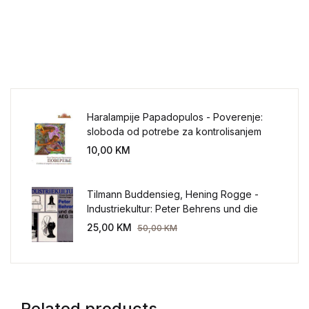
Haralampije Papadopulos - Poverenje:
sloboda od potrebe za kontrolisanjem
sveta
10,00
KM
Tilmann Buddensieg, Hening Rogge -
Industriekultur: Peter Behrens und die
AEG 1907-1914.
25,00
KM
50,00
KM
Related products