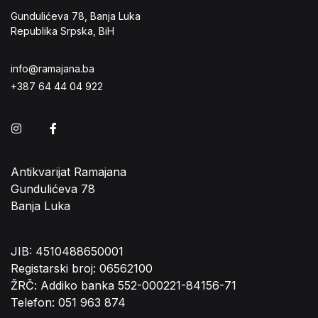
Gundulićeva 78, Banja Luka
Republika Srpska, BiH
info@ramajana.ba
+387 64 44 04 922
Instagram
Facebook
Antikvarijat Ramajana
Gundulićeva 78
Banja Luka
JIB: 4510488650001
Registarski broj: 06562100
ŽRČ: Addiko banka 552-000221-84156-71
Telefon: 051 963 874