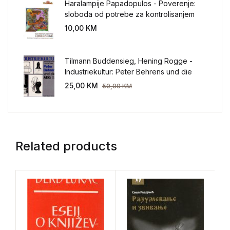
Haralampije Papadopulos - Poverenje:
sloboda od potrebe za kontrolisanjem
sveta
10,00
KM
Tilmann Buddensieg, Hening Rogge -
Industriekultur: Peter Behrens und die
AEG 1907-1914.
25,00
KM
50,00
KM
Related products