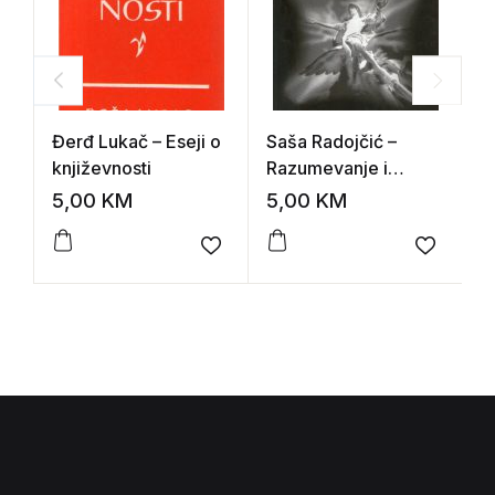
Đerđ Lukač – Eseji o
Saša Radojčić –
M
književnosti
Razumevanje i
b
zbivanje
S
5,00
KM
5,00
KM
1
Add to wishlist
Add to 