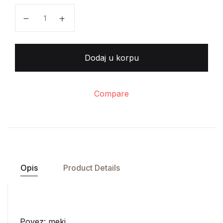
Kruno Prijatelj - Splitski slikari XIX stoljeća količina
Dodaj u korpu
Compare
Opis
Product Details
Povez: meki