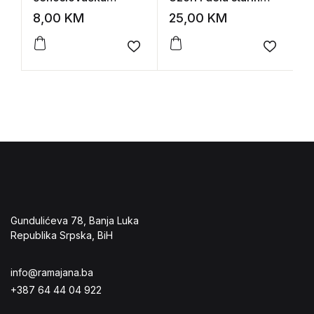
umjetnost: katalog
srpskih umetnika
i
8,00
KM
25,00
KM
1
Add to wishlist
Add to 
Gundulićeva 78, Banja Luka
Republika Srpska, BiH
info@ramajana.ba
+387 64 44 04 922