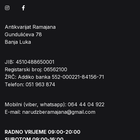
Instagram
Facebook
Antikvarijat Ramajana
Gundulićeva 78
Banja Luka
JIB: 4510488650001
Registarski broj: 06562100
ŽRČ: Addiko banka 552-000221-84156-71
Telefon: 051 963 874
Mobilni (viber, whatsapp): 064 44 04 922
E-mail: narudzberamajana@gmail.com
RADNO VRIJEME 09:00-20:00
SUBOTOM 09:00-16:00