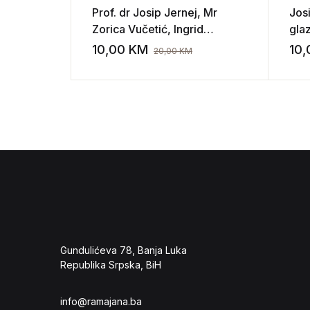
Prof. dr Josip Jernej, Mr
Josi
Zorica Vučetić, Ingrid
gla
Damiani – Talijanski jezik
10,00
KM
10
20,00
KM
Add to wishli
Gundulićeva 78, Banja Luka
Republika Srpska, BiH
info@ramajana.ba