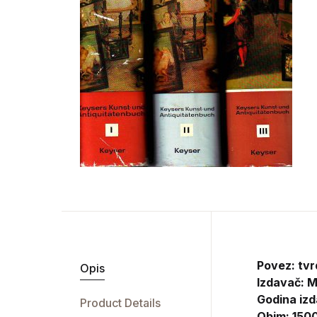
Povez: tv
Opis
Izdavač:
M
Godina izd
Product Details
Obim: 150