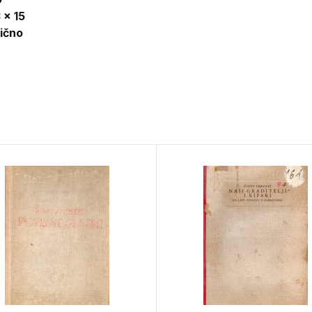
 x 15
lično