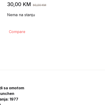
30,00
KM
60,00
KM
Nema na stanju
Compare
rdi sa omotom
unchen
anja: 1977
0