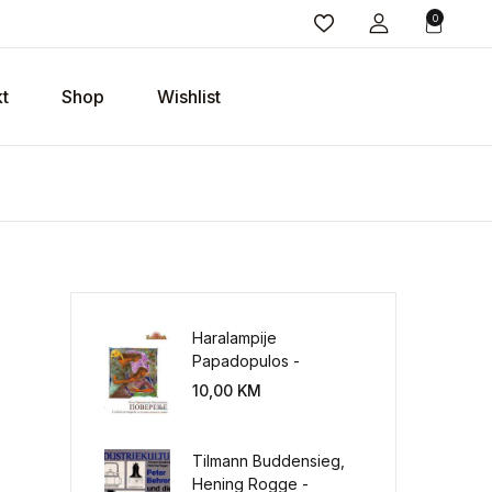
0
t
Shop
Wishlist
Haralampije
Papadopulos -
Poverenje: sloboda od
10,00
KM
potrebe za
kontrolisanjem sveta
Tilmann Buddensieg,
Hening Rogge -