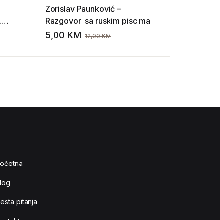
Zorislav Paunković –
Rebeka V
.
Razgovori sa ruskim piscima
izdaje
5,00
KM
15,00
K
12,00
KM
Add to wishlist
Add to wishlist
očetna
log
esta pitanja