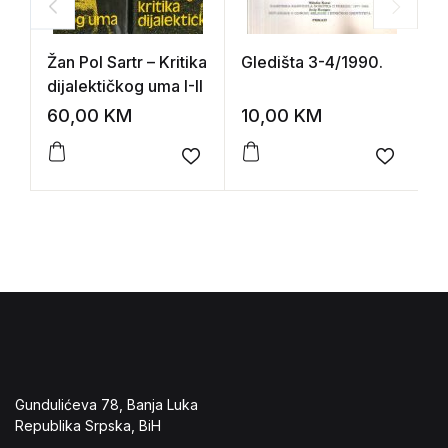
Žan Pol Sartr – Kritika
Gledišta 3-4/1990.
P
dijalektičkog uma I-II
č
a
60,00
KM
10,00
KM
1
Add to wishlist
Add to 
Gundulićeva 78, Banja Luka
Republika Srpska, BiH