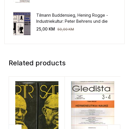
Tilmann Buddensieg, Hening Rogge -
Industriekultur: Peter Behrens und die
AEG 1907-1914.
25,00
KM
50,00
KM
Related products