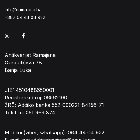
info@ramajana.ba
+387 64 44 04 922
Instagram
Facebook
Antikvarijat Ramajana
Gundulićeva 78
Banja Luka
JIB: 4510488650001
Registarski broj: 06562100
ŽRČ: Addiko banka 552-000221-84156-71
Telefon: 051 963 874
Mobilni (viber, whatsapp): 064 44 04 922