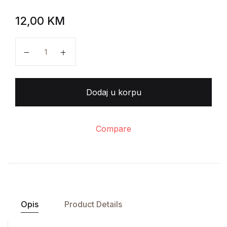
12,00
KM
Lešek Kolakovski - Đavo u istoriji količina
Dodaj u korpu
Compare
Opis
Product Details