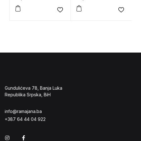
E
Add to wishlist
Add to 
Gundulićeva 78, Banja Luka
Republika Srpska, BiH
info@ramajana.ba
+387 64 44 04 922
Instagram
Facebook