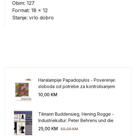
Obim: 127
Format: 18 x 12
Stanje: vrlo dobro
Haralampije Papadopulos - Poverenje:
sloboda od potrebe za kontrolisanjem
sveta
10,00
KM
Tilmann Buddensieg, Hening Rogge -
Industriekultur: Peter Behrens und die
AEG 1907-1914.
25,00
KM
50,00
KM