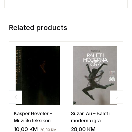
Related products
Kasper Heveler –
Suzan Au – Balet i
D
Muzički leksikon
moderna igra
M
s
10,00
KM
28,00
KM
3
20,00
KM