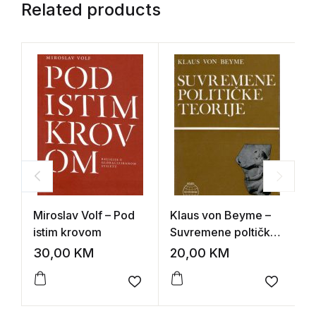
Related products
Miroslav Volf – Pod
Klaus von Beyme –
J
istim krovom
Suvremene poltičke
E
teorije
30,00
KM
20,00
KM
3
Add to wishlist
Add to 