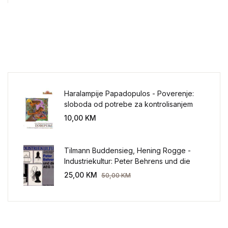
Haralampije Papadopulos - Poverenje:
sloboda od potrebe za kontrolisanjem
sveta
10,00
KM
Tilmann Buddensieg, Hening Rogge -
Industriekultur: Peter Behrens und die
AEG 1907-1914.
25,00
KM
50,00
KM