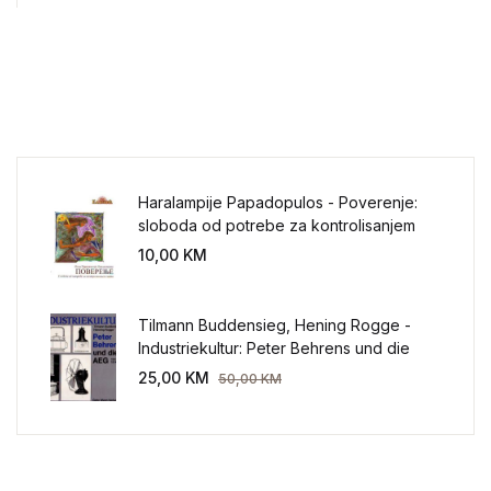
Haralampije Papadopulos - Poverenje:
sloboda od potrebe za kontrolisanjem
sveta
10,00
KM
Tilmann Buddensieg, Hening Rogge -
Industriekultur: Peter Behrens und die
AEG 1907-1914.
25,00
KM
50,00
KM