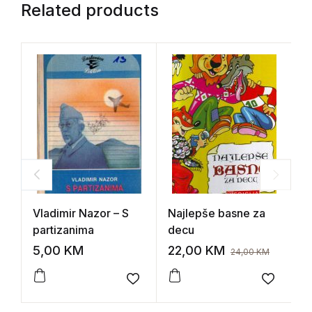
Related products
Vladimir Nazor – S
Najlepše basne za
H
partizanima
decu
K
5,00
KM
22,00
KM
5
24,00
KM
Add to wishlist
Add to 