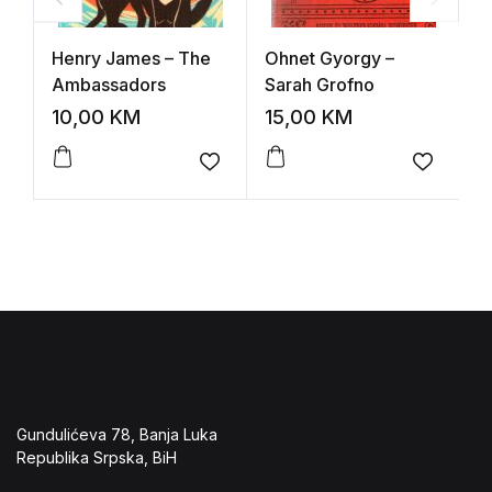
Henry James – The
Ohnet Gyorgy –
L
Ambassadors
Sarah Grofno
A
10,00
KM
15,00
KM
1
Add to wishlist
Add to 
Gundulićeva 78, Banja Luka
Republika Srpska, BiH