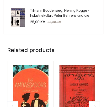
Tilmann Buddensieg, Hening Rogge -
Industriekultur: Peter Behrens und die
AEG 1907-1914.
25,00
KM
50,00
KM
Related products