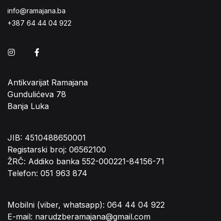
info@ramajana.ba
+387 64 44 04 922
Instagram
Facebook
Antikvarijat Ramajana
Gundulićeva 78
Banja Luka
JIB: 4510488650001
Registarski broj: 06562100
ŽRČ: Addiko banka 552-000221-84156-71
Telefon: 051 963 874
Mobilni (viber, whatsapp): 064 44 04 922
E-mail: narudzberamajana@gmail.com