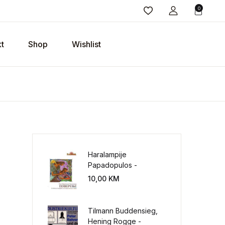
0
t
Shop
Wishlist
Haralampije
Papadopulos -
Poverenje: sloboda od
10,00
KM
potrebe za
kontrolisanjem sveta
Tilmann Buddensieg,
Hening Rogge -