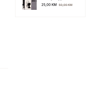
Industriekultur: Peter
25,00
KM
50,00
KM
Behrens und die AEG
1907-1914.