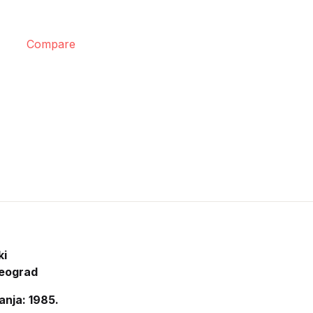
Compare
ki
eograd
anja: 1985.