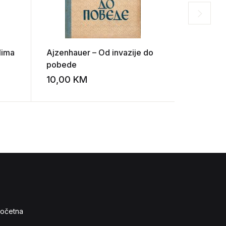
lima
Ajzenhauer – Od invazije do
Bogoljub 
pobede
Drugog sv
be i
Jugoslavi
10,00
KM
20,00
K
Add to wishlist
Add to wishlist
očetna