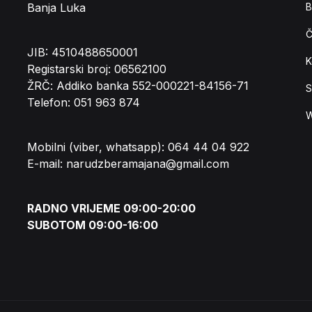
Banja Luka
B
Č
JIB: 4510488650001
K
Registarski broj: 06562100
ŽRČ: Addiko banka 552-000221-84156-71
S
Telefon: 051 963 874
W
Mobilni (viber, whatsapp): 064 44 04 922
E-mail: narudzberamajana@gmail.com
RADNO VRIJEME 09:00-20:00
SUBOTOM 09:00-16:00