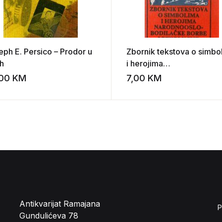
eph E. Persico – Prodor u
Zbornik tekstova o simbo
ch
i herojima
Narodooslobodilačke bor
,00
KM
7,00
KM
st
Add to wishlist
revolucije
Antikvarijat Ramajana
P
Gundulićeva 78