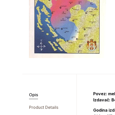
Povez: me
Opis
Izdavač:
B
Product Details
Godina izd