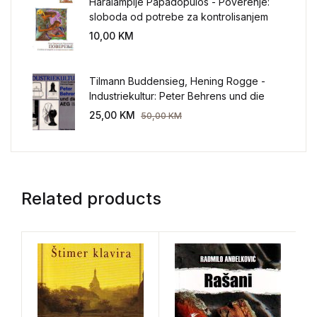
Haralampije Papadopulos - Poverenje:
sloboda od potrebe za kontrolisanjem
sveta
10,00
KM
Tilmann Buddensieg, Hening Rogge -
Industriekultur: Peter Behrens und die
AEG 1907-1914.
25,00
KM
50,00
KM
Related products