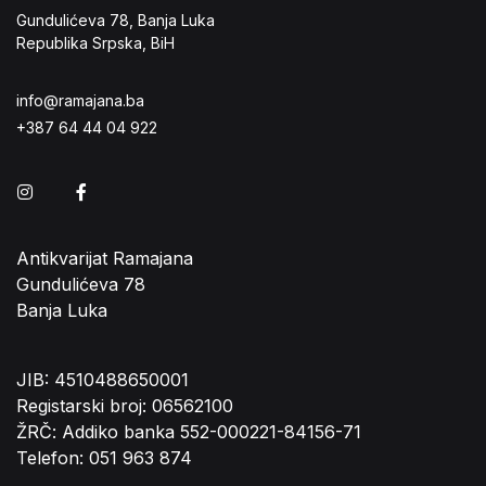
Gundulićeva 78, Banja Luka
Republika Srpska, BiH
info@ramajana.ba
+387 64 44 04 922
Instagram
Facebook
Antikvarijat Ramajana
Gundulićeva 78
Banja Luka
JIB: 4510488650001
Registarski broj: 06562100
ŽRČ: Addiko banka 552-000221-84156-71
Telefon: 051 963 874