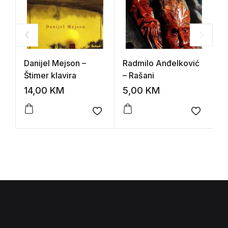
Danijel Mejson –
Radmilo Anđelković
A
Štimer klavira
– Rašani
P
14,00
KM
5,00
KM
5
Add to wishlist
Add to 