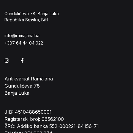
Gundulićeva 78, Banja Luka
Republika Srpska, BiH
info@ramajana.ba
+387 64 44 04 922
Instagram
Facebook
Antikvarijat Ramajana
Gundulićeva 78
Banja Luka
JIB: 4510488650001
Registarski broj: 06562100
ŽRČ: Addiko banka 552-000221-84156-71