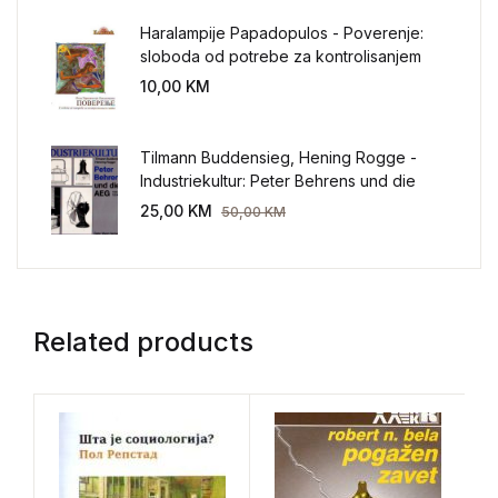
Haralampije Papadopulos - Poverenje:
sloboda od potrebe za kontrolisanjem
sveta
10,00
KM
Tilmann Buddensieg, Hening Rogge -
Industriekultur: Peter Behrens und die
AEG 1907-1914.
25,00
KM
50,00
KM
Related products