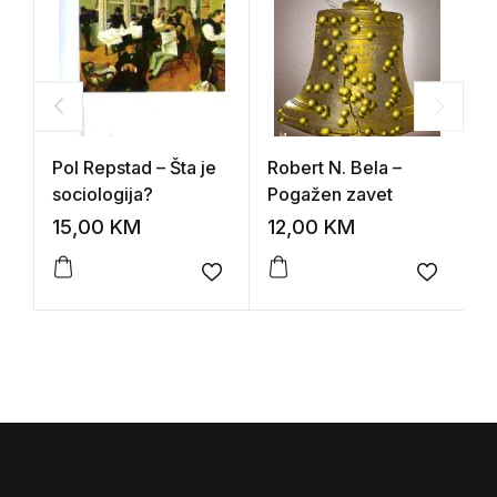
Pol Repstad – Šta je
Robert N. Bela –
S
sociologija?
Pogažen zavet
I
15,00
KM
12,00
KM
3
Add to wishlist
Add to 