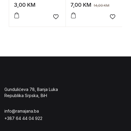
Nyomarkay)
s
3,00
KM
7,00
KM
3
14,00
KM
g
Add to wishlist
Add to 
Gundulićeva 78, Banja Luka
Republika Srpska, BiH
info@ramajana.ba
+387 64 44 04 922