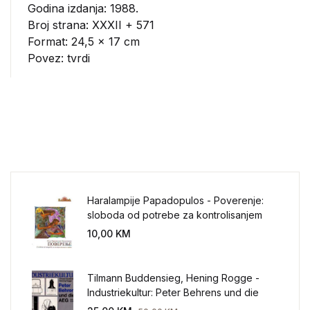
Godina izdanja: 1988.
Broj strana: XXXII + 571
Format: 24,5 x 17 cm
Povez: tvrdi
Haralampije Papadopulos - Poverenje:
sloboda od potrebe za kontrolisanjem
sveta
10,00
KM
Tilmann Buddensieg, Hening Rogge -
Industriekultur: Peter Behrens und die
AEG 1907-1914.