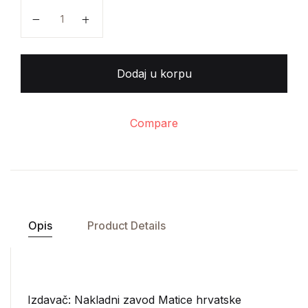
Mate Šimundić – Rječnik osobnih imena količina
Dodaj u korpu
Compare
Opis
Product Details
Izdavač:
Nakladni zavod Matice hrvatske