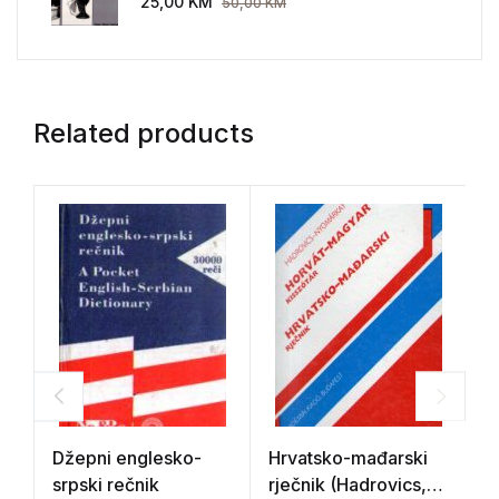
25,00
KM
50,00
KM
Related products
Džepni englesko-
Hrvatsko-mađarski
E
srpski rečnik
rječnik (Hadrovics,
s