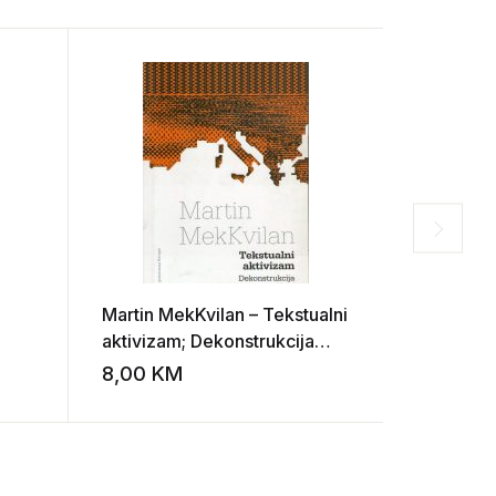
Martin MekKvilan – Tekstualni
Sundjata
aktivizam; Dekonstrukcija
spev
posle ‘11. septembra’
8,00
KM
10,00
K
Add to wishlist
Add to wishlist