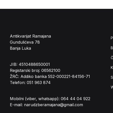
Antikvarijat Ramajana
P
Gundulićeva 78
Banja Luka
B
Č
JIB: 4510488650001
K
Registarski broj: 06562100
ŽRČ: Addiko banka 552-000221-84156-71
S
Telefon: 051 963 874
W
Mobilni (viber, whatsapp): 064 44 04 922
E-mail: narudzberamajana@gmail.com