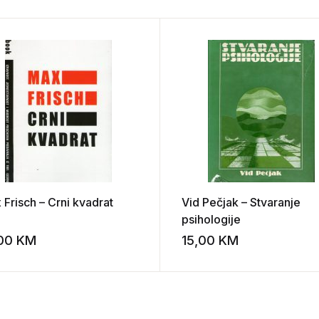
 Frisch – Crni kvadrat
Vid Pečjak – Stvaranje
psihologije
,00
KM
15,00
KM
st
Add to wishlist