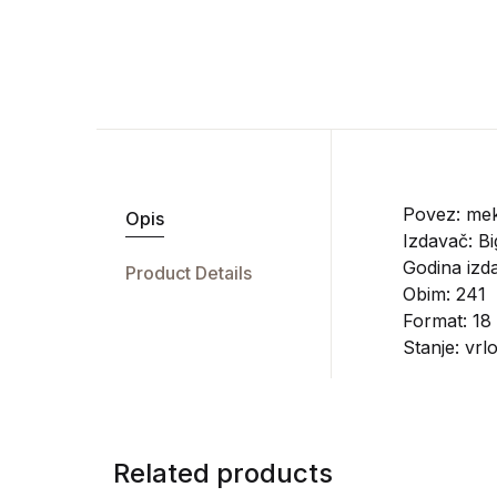
Povez: mek
Opis
Izdavač:
Bi
Godina izd
Product Details
Obim: 241
Format: 18
Stanje: vrl
Related products