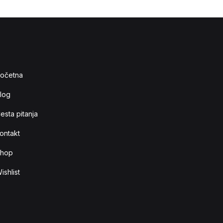
očetna
log
esta pitanja
ontakt
hop
ishlist