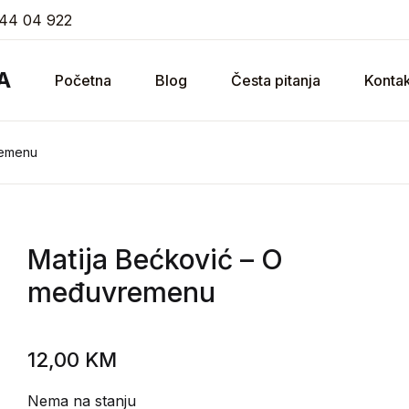
44 04 922
A
Početna
Blog
Česta pitanja
Kontak
remenu
Matija Bećković
– O
međuvremenu
12,00
KM
Nema na stanju