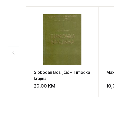
Slobodan Bosiljčić – Timočka
Max
krajina
20,00
KM
10
Add to wishli