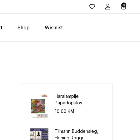
0
t
Shop
Wishlist
Haralampije
Papadopulos -
Poverenje: sloboda od
10,00
KM
potrebe za
kontrolisanjem sveta
Tilmann Buddensieg,
Hening Rogge -