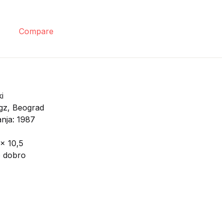
Compare
i
gz, Beograd
anja: 1987
 x 10,5
o dobro