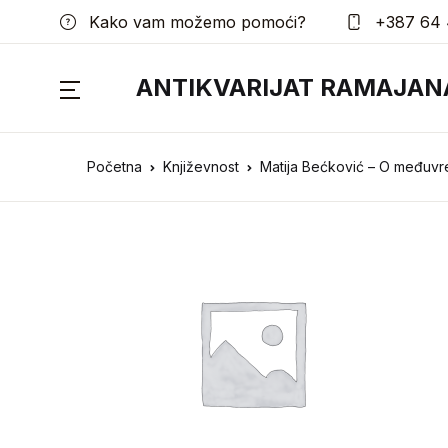
Kako vam možemo pomoći?
+387 64 
ANTIKVARIJAT RAMAJAN
Početna
Književnost
Matija Bećković – O međuv