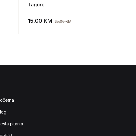
Tagore
Šime Vuče
književno
15,00
KM
12,00
K
25,00
KM
Add to wishlist
Add to wishlist
očetna
log
esta pitanja
ontakt