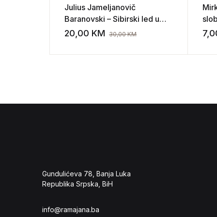
Julius Jameljanovič
Mir
Baranovski – Sibirski led u
slo
srcu I-III
20,00
KM
7,
30,00
KM
Add to wishli
Gundulićeva 78, Banja Luka
Republika Srpska, BiH
info@ramajana.ba