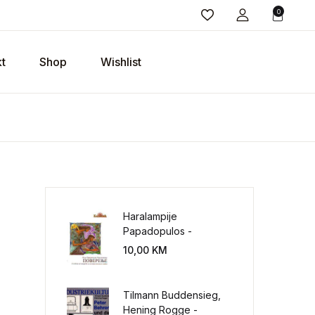
0
t
Shop
Wishlist
Haralampije
Papadopulos -
Poverenje: sloboda od
10,00
KM
potrebe za
kontrolisanjem sveta
Tilmann Buddensieg,
Hening Rogge -