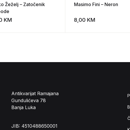
ko Žeželj – Zatočenik
Masimo Fini – Neron
bode
00
KM
8,00
KM
st
Add to wishlist
Antikvarijat Ramajana
P
Gundulićeva 78
Banja Luka
B
Č
JIB: 4510488650001
K