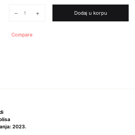
Mato Nedić - Svjedok svjetlosti: monografija o fra Iliji
Dodaj u korpu
Compare
di
olisa
anja: 2023.