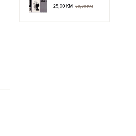
Industriekultur: Peter
25,00
KM
50,00
KM
 Starčeviću količina
Behrens und die AEG
1907-1914.