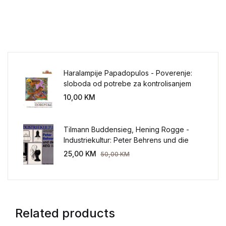
Haralampije Papadopulos - Poverenje:
sloboda od potrebe za kontrolisanjem
sveta
10,00
KM
Tilmann Buddensieg, Hening Rogge -
Industriekultur: Peter Behrens und die
AEG 1907-1914.
25,00
KM
50,00
KM
Related products