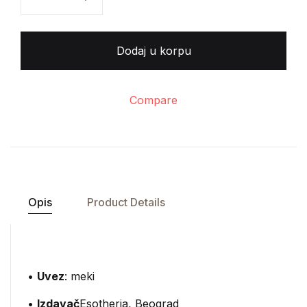
Dodaj u korpu
Compare
Opis
Product Details
•
Uvez
: meki
•
Izdavač
Esotheria, Beograd