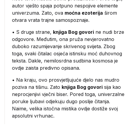
autor vješto spaja potpuno nespojive elemente
univerzuma. Zato, ova
moćna ezoterija
širom
otvara vrata trajne samospoznaje.
• S druge strane,
knjiga Bog govori
ne nudi brze
odgovore. Međutim, ona pruža nevjerovatno
duboko razumijevanje skrivenog svijeta. Zbog
toga, svaki čitalac osjeća istinsku moć duhovnog
teksta. Dakle, nemilosrdna sudbina kosmosa je
ovdje zaista predivno opisana.
• Na kraju, ovo prosvjetljujuće djelo nas mudro
poziva na tišinu. Zato
knjiga Bog govori
sija kao
neprocjenjivi vječni biser. Pored toga, univerzalne
poruke ljubavi odjekuju dugo poslije čitanja.
Naime, velika istočna mistika ovdje dostiže svoj
apsolutni vrhunac.