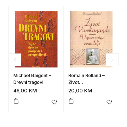
Michael Baigent –
Romain Rolland –
A
Drevni tragovi
Život
v
Vivekanande/Univer
p
46,00
KM
20,00
KM
3
zalno evanđelje
Add to wishlist
Add to 