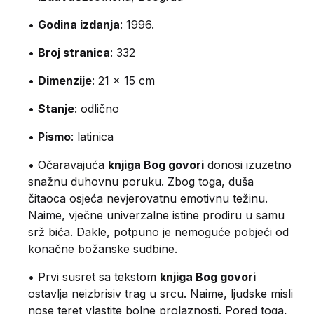
•
Godina izdanja
: 1996.
•
Broj stranica
: 332
•
Dimenzije
: 21 x 15 cm
•
Stanje
: odlično
•
Pismo
: latinica
• Očaravajuća
knjiga Bog govori
donosi izuzetno
snažnu duhovnu poruku. Zbog toga, duša
čitaoca osjeća nevjerovatnu emotivnu težinu.
Naime, vječne univerzalne istine prodiru u samu
srž bića. Dakle, potpuno je nemoguće pobjeći od
konačne božanske sudbine.
• Prvi susret sa tekstom
knjiga Bog govori
ostavlja neizbrisiv trag u srcu. Naime, ljudske misli
nose teret vlastite bolne prolaznosti. Pored toga,