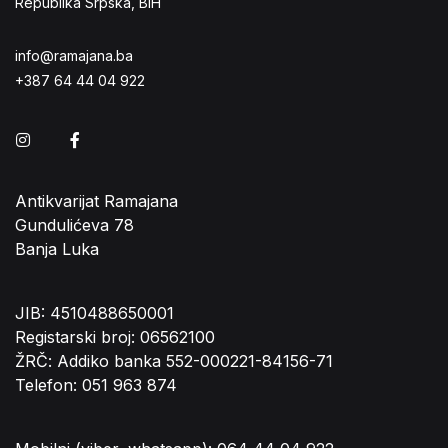
Republika Srpska, BiH
info@ramajana.ba
+387 64 44 04 922
Instagram
Facebook
Antikvarijat Ramajana
Gundulićeva 78
Banja Luka
JIB: 4510488650001
Registarski broj: 06562100
ŽRČ: Addiko banka 552-000221-84156-71
Telefon: 051 963 874