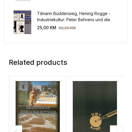
Tilmann Buddensieg, Hening Rogge -
Industriekultur: Peter Behrens und die
AEG 1907-1914.
25,00
KM
50,00
KM
Related products