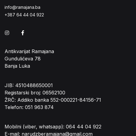
info@ramajana.ba
+387 64 44 04 922
Instagram
Facebook
Antikvarijat Ramajana
Gundulićeva 78
Banja Luka
JIB: 4510488650001
Registarski broj: 06562100
ŽRČ: Addiko banka 552-000221-84156-71
Telefon: 051 963 874
Mobilni (viber, whatsapp): 064 44 04 922
E-mail: narudzberamajana@gmail.com