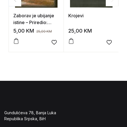
Zaborav je ubijanje
Krojevi
M
istine – Priredio:
A
Miroslav Janković
5,00
KM
25,00
KM
8
25,00
KM
Add to wishlist
Add to 
Gundulićeva 78, Banja Luka
Republika Srpska, BiH