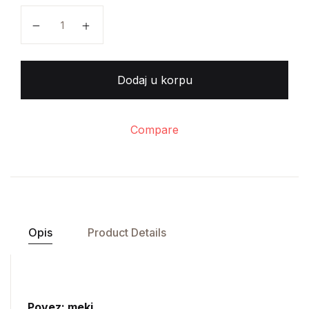
Milica Guzina - Kadrovska psihologija količina
Dodaj u korpu
Compare
Opis
Product Details
Povez: meki