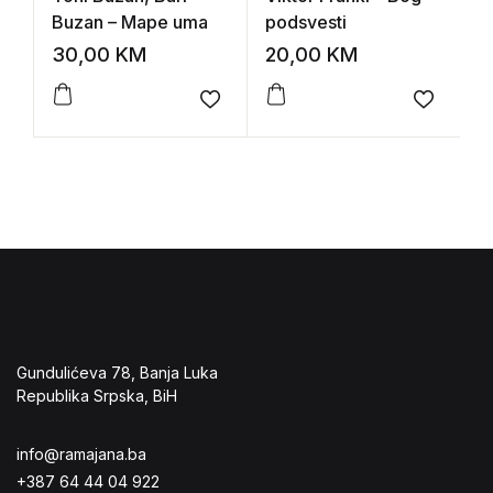
Buzan – Mape uma
podsvesti
r
30,00
KM
20,00
KM
2
Add to wishlist
Add to 
Gundulićeva 78, Banja Luka
Republika Srpska, BiH
info@ramajana.ba
+387 64 44 04 922