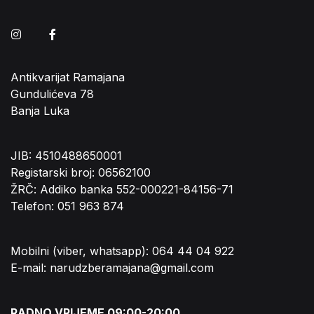
Instagram
Facebook
Antikvarijat Ramajana
Gundulićeva 78
Banja Luka
JIB: 4510488650001
Registarski broj: 06562100
ŽRČ: Addiko banka 552-000221-84156-71
Telefon: 051 963 874
Mobilni (viber, whatsapp): 064 44 04 922
E-mail: narudzberamajana@gmail.com
RADNO VRIJEME 09:00-20:00