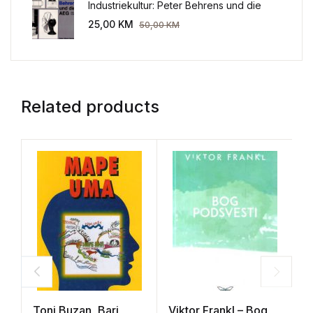
Industriekultur: Peter Behrens und die
AEG 1907-1914.
25,00
KM
50,00
KM
Related products
Toni Buzan, Bari
Viktor Frankl – Bog
K