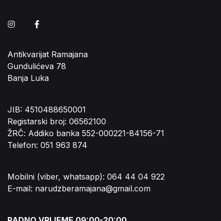
Instagram
Facebook
Antikvarijat Ramajana
Gundulićeva 78
Banja Luka
JIB: 4510488650001
Registarski broj: 06562100
ŽRČ: Addiko banka 552-000221-84156-71
Telefon: 051 963 874
Mobilni (viber, whatsapp): 064 44 04 922
E-mail: narudzberamajana@gmail.com
RADNO VRIJEME 09:00-20:00