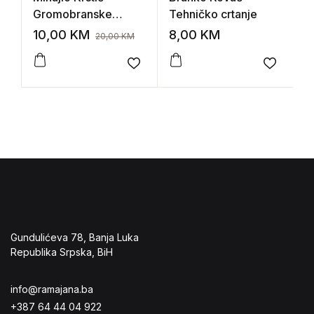
Gromobranske
Tehničko crtanje
D
instalacije
i
10,00
KM
8,00
KM
8
20,00
KM
Add to wishlist
Add to 
Gundulićeva 78, Banja Luka
Republika Srpska, BiH
info@ramajana.ba
+387 64 44 04 922