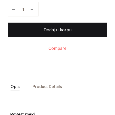
Milinko V.Marinković - Telegrafija količina
Dodaj u korpu
Compare
Opis
Product Details
Povez: meki