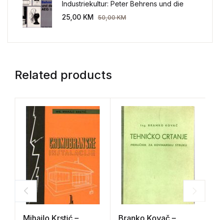
Industriekultur: Peter Behrens und die
AEG 1907-1914.
25,00
KM
50,00
KM
Related products
Mihajlo Krstić –
Branko Kovač –
P