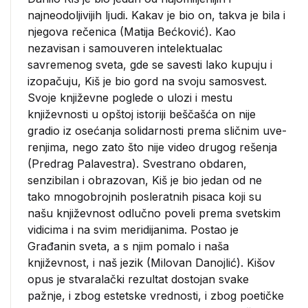
najneodoljivi­jih ljudi. Kakav je bio on, takva je bila i
njegova rečenica (Matija Bećković). Kao
nezavisan i samouveren intelektu­alac
savremenog sveta, gde se savesti lako kupuju i
izopačuju, Kiš je bio gord na svoju samosvest.
Svoje književne poglede o ulozi i mestu
književnosti u opštoj istoriji beščašća on nije
gradio iz osećanja solidarnosti prema sličnim uve­
renjima, nego zato što nije video drugog rešenja
(Predrag Palavestra). Svestrano obdaren,
senzibilan i obrazovan, Kiš je bio jedan od ne
tako mnogobrojnih posleratnih pi­saca koji su
našu književnost odlučno poveli prema svet­skim
vidicima i na svim meridijanima. Postao je
Građanin sveta, a s njim pomalo i naša
književnost, i naš jezik (Mi­lovan Danojlić). Kišov
opus je stvaralački rezultat dosto­jan svake
pažnje, i zbog estetske vrednosti, i zbog poetičke