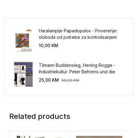
Haralampije Papadopulos - Poverenje:
sloboda od potrebe za kontrolisanjem
sveta
10,00
KM
Tilmann Buddensieg, Hening Rogge -
Industriekultur: Peter Behrens und die
AEG 1907-1914.
25,00
KM
50,00
KM
Related products