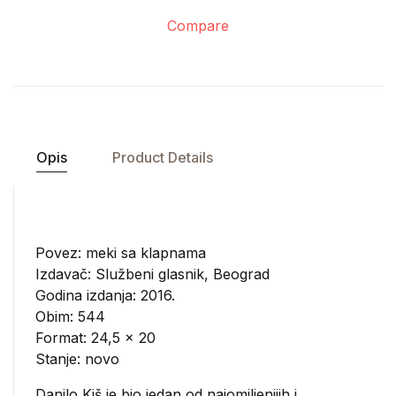
Compare
Opis
Product Details
Povez: meki sa klapnama
Izdavač:
Službeni glasnik, Beograd
Godina izdanja: 2016.
Obim: 544
Format: 24,5 x 20
Stanje: novo
Danilo Kiš je bio jedan od najomiljenijih i