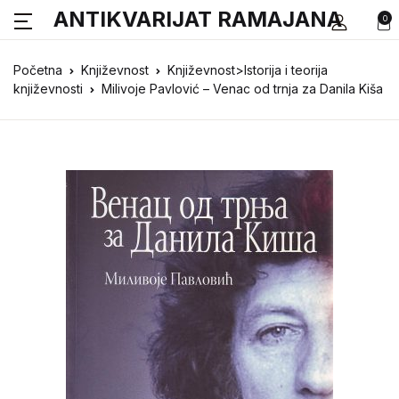
ANTIKVARIJAT RAMAJANA
0
Početna
Književnost
Književnost>Istorija i teorija
književnosti
Milivoje Pavlović – Venac od trnja za Danila Kiša