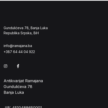
Gundulićeva 78, Banja Luka
Republika Srpska, BiH
info@ramajana.ba
+387 64 44 04 922
Instagram
Facebook
Antikvarijat Ramajana
Gundulićeva 78
Banja Luka
JIB: 4510488650001