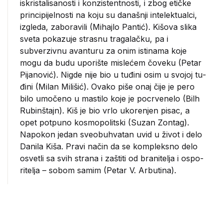
iskristalisanosti i konzistentnosti, i zbog etičke
prin­cipijelnosti na koju su današnji intelektualci,
izgleda, zaboravili (Mihajlo Pantić). Kišova slika
sveta poka­zuje strasnu tragalačku, pa i
subverzivnu avanturu za onim istinama koje
mogu da budu uporište mislećem čoveku (Pe­tar
Pijanović). Nigde nije bio u tuđini osim u svojoj tu­
đini (Milan Milišić). Ovako piše onaj čije je pero
bilo umočeno u mastilo koje je pocrvenelo (Bilh
Rubinštajn). Kiš je bio vrlo ukorenjen pisac, a
opet potpuno kosmopo­litski (Suzan Zontag).
Napokon jedan sveobuhvatan uvid u život i delo
Danila Kiša. Pravi način da se kompleksno delo
osvetli sa svih strana i zaštiti od branitelja i ospo­
ritelja – sobom samim (Petar V. Arbutina).