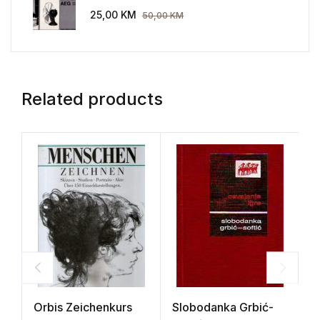
AEG 1907-1914.
25,00
KM
50,00
KM
Related products
Orbis Zeichenkurs
Slobodanka Grbić-
L