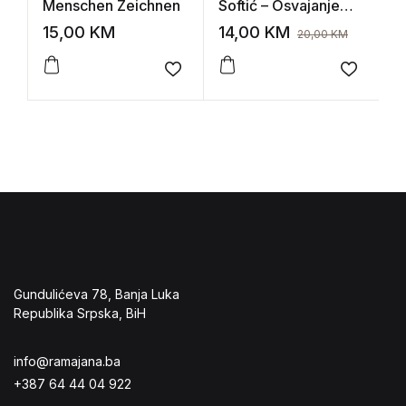
Menschen Zeichnen
Softić – Osvajanje
G
igre
u
15,00
KM
14,00
KM
5
20,00
KM
u
Add to wishlist
Add to 
Gundulićeva 78, Banja Luka
Republika Srpska, BiH
info@ramajana.ba
+387 64 44 04 922