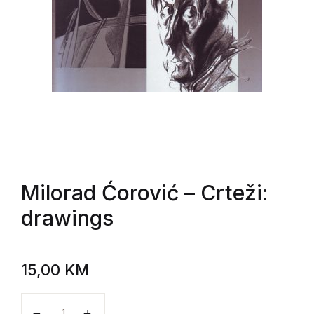
Milorad Ćorović
– Crteži:
drawings
15,00
KM
Milorad Ćorović - Crteži: drawings količina