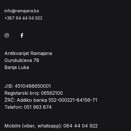
info@ramajana.ba
+387 64 44 04 922
Instagram
Facebook
Antikvarijat Ramajana
Gundulićeva 78
Banja Luka
JIB: 4510488650001
Registarski broj: 06562100
ŽRČ: Addiko banka 552-000221-84156-71
Telefon: 051 963 874
Mobilni (viber, whatsapp): 064 44 04 922