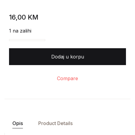
16,00
KM
1 na zalihi
Mirča Elijade - Mladost bez mladosti količina
Dodaj u korpu
Compare
Opis
Product Details