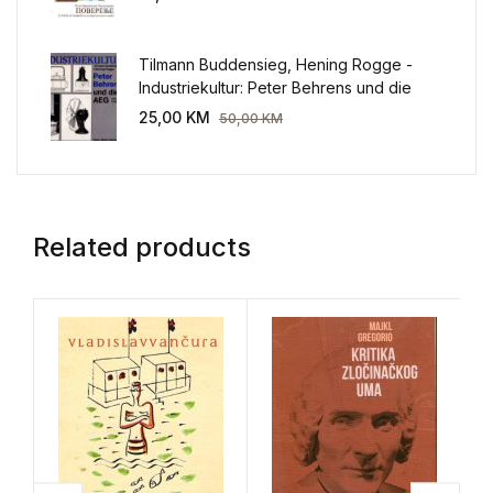
Tilmann Buddensieg, Hening Rogge -
Industriekultur: Peter Behrens und die
AEG 1907-1914.
25,00
KM
50,00
KM
Related products