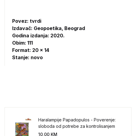
Povez: tvrdi
Izdavač:
Geopoetika, Beograd
Godina izdanja: 2020.
Obim: 111
Format: 20 x 14
Stanje: novo
Haralampije Papadopulos - Poverenje:
sloboda od potrebe za kontrolisanjem
sveta
10,00
KM