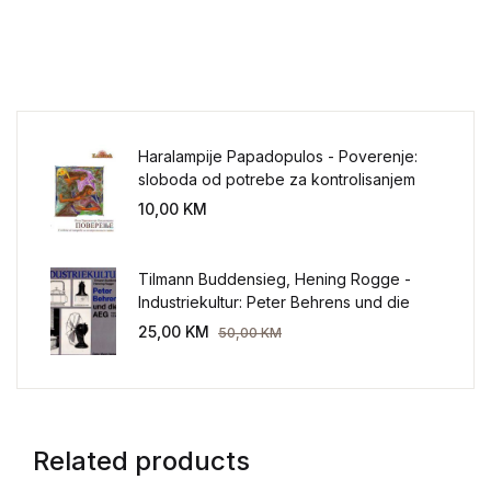
Haralampije Papadopulos - Poverenje:
sloboda od potrebe za kontrolisanjem
sveta
10,00
KM
Tilmann Buddensieg, Hening Rogge -
Industriekultur: Peter Behrens und die
AEG 1907-1914.
25,00
KM
50,00
KM
Related products