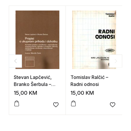
Stevan Lapčević,
Tomislav Ralčić –
P
Branko Šerbula –
Radni odnosi
r
Propisi o ukupnom
15,00
KM
15,00
KM
1
prihodu i dohotku
Add to wishlist
Add to 