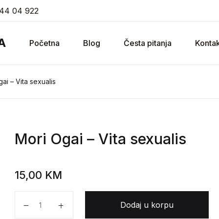
44 04 922
A
Početna
Blog
Česta pitanja
Kontak
ai – Vita sexualis
Mori Ogai
– Vita sexualis
15,00
KM
Mori Ogai - Vita sexualis količina
Dodaj u korpu