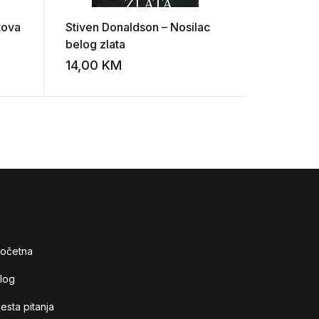
tova
Stiven Donaldson – Nosilac
Stiven Do
belog zlata
zlozemlj
14,00
KM
15,00
K
Add to wishlist
Add to wishlist
očetna
log
esta pitanja