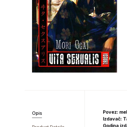
Povez: me
Opis
Izdavač:
T
Godina izd