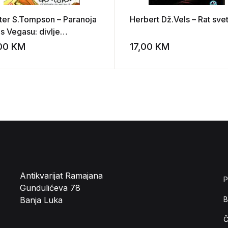
ter S.Tompson – Paranoja
Herbert Dž.Vels – Rat sve
s Vegasu: divlje
ovanje u srce američkog
,00
KM
17,00
KM
st
Add to wishlist
Antikvarijat Ramajana
P
Gundulićeva 78
Banja Luka
B
Č