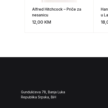
Alfred Hitchcock – Priče za
Han
nesanicu
u La
put
12,00
KM
18
Add to wishli
sna
Gundulićeva 78, Banja Luka
Republika Srpska, BiH