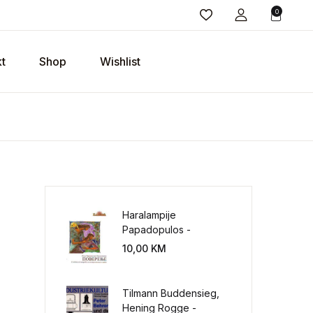
0
t
Shop
Wishlist
Haralampije
Papadopulos -
Poverenje: sloboda od
10,00
KM
potrebe za
kontrolisanjem sveta
Tilmann Buddensieg,
Hening Rogge -