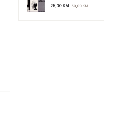
Industriekultur: Peter
25,00
KM
50,00
KM
Behrens und die AEG
1907-1914.