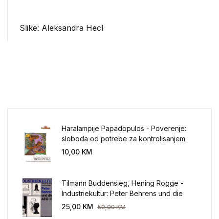
Slike: Aleksandra Hecl
Haralampije Papadopulos - Poverenje:
sloboda od potrebe za kontrolisanjem
sveta
10,00
KM
Tilmann Buddensieg, Hening Rogge -
Industriekultur: Peter Behrens und die
AEG 1907-1914.
25,00
KM
50,00
KM