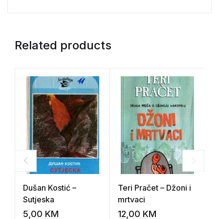
Related products
Dušan Kostić –
Teri Pračet – Džoni i
A
Sutjeska
mrtvaci
K
t
5,00
KM
12,00
KM
7