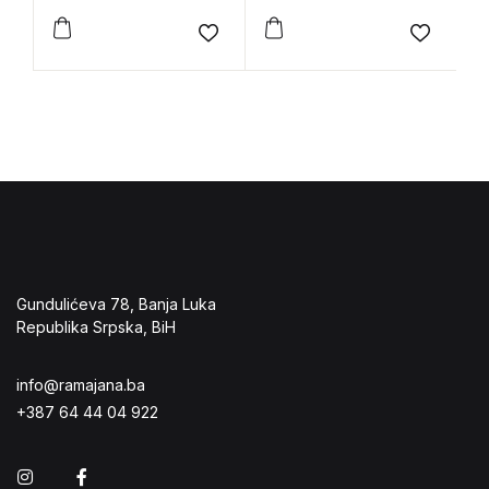
Add to wishlist
Add to 
Gundulićeva 78, Banja Luka
Republika Srpska, BiH
info@ramajana.ba
+387 64 44 04 922
Instagram
Facebook