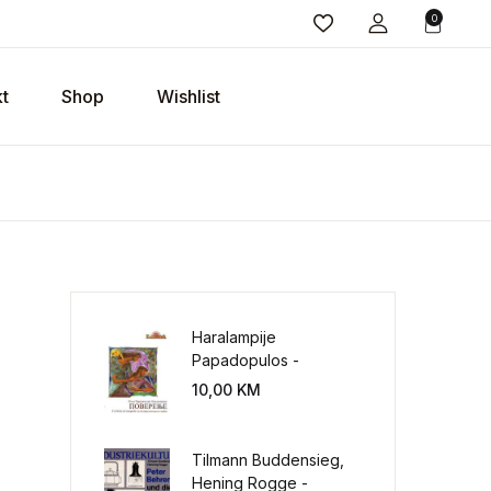
0
t
Shop
Wishlist
Haralampije
Papadopulos -
Poverenje: sloboda od
10,00
KM
potrebe za
kontrolisanjem sveta
Tilmann Buddensieg,
ina
Hening Rogge -