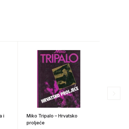
a i
Miko Tripalo – Hrvatsko
Stanko Cr
proljeće
televizije