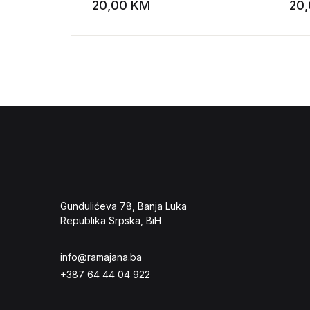
civi
20,00
KM
20
Add to wishli
Gundulićeva 78, Banja Luka
Republika Srpska, BiH
info@ramajana.ba
+387 64 44 04 922