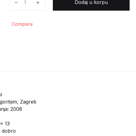
Dodaj u korpu
Compare
i
goritam, Zagreb
anja: 2008
 x 13
o dobro