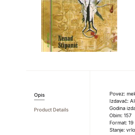
Povez: mek
Opis
Izdavač:
Al
Godina izd
Product Details
Obim: 157
Format: 19
Stanje: vrl