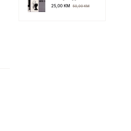
Industriekultur: Peter
25,00
KM
50,00
KM
Behrens und die AEG
1907-1914.