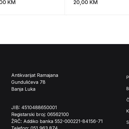
lizaciju
Ugarskoj 1848 i 1849
,00
KM
20,00
KM
st
Add to wishlist
Antikvarijat Ramajana
P
Gundulićeva 78
Banja Luka
B
Č
JIB: 4510488650001
K
Registarski broj: 06562100
ŽRČ: Addiko banka 552-000221-84156-71
S
Telefon: 051 963 874