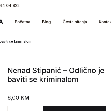
44 04 922
A
Početna
Blog
Česta pitanja
Kontak
baviti se kriminalom
Nenad Stipanić
– Odlično je
baviti se kriminalom
6,00
KM
Nenad Stipanić - Odlično je baviti se kriminalom količ