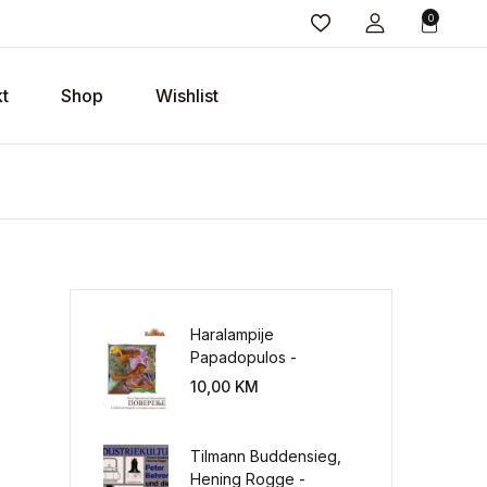
0
t
Shop
Wishlist
Haralampije
Papadopulos -
Poverenje: sloboda od
10,00
KM
potrebe za
kontrolisanjem sveta
Tilmann Buddensieg,
Hening Rogge -