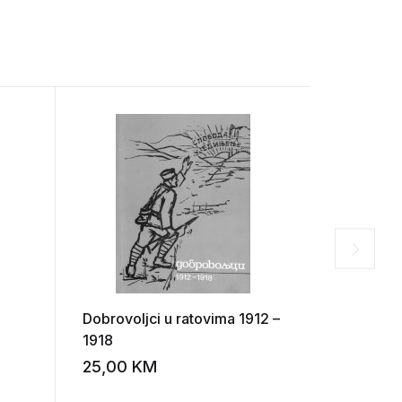
Dobrovoljci u ratovima 1912 –
Vrijedno
1918
budućnos
25,00
KM
10,00
K
Add to wishlist
Add to wishlist