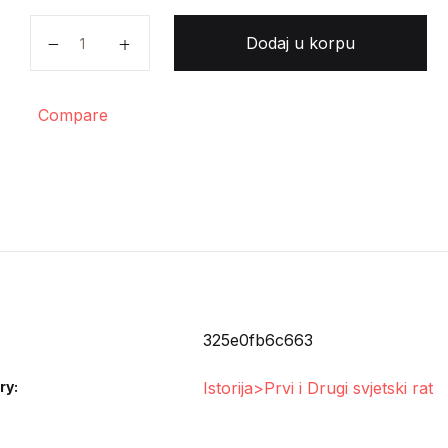
Nevile Henderson - Kako i zašto je došlo do ovog rat
Dodaj u korpu
Compare
325e0fb6c663
ry:
Istorija>Prvi i Drugi svjetski rat