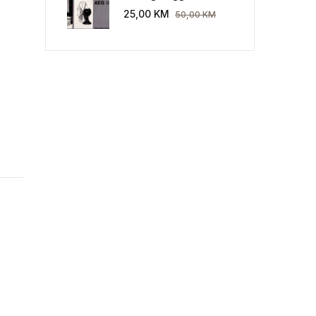
Industriekultur: Peter
25,00
KM
50,00
KM
a? količina
Behrens und die AEG
1907-1914.