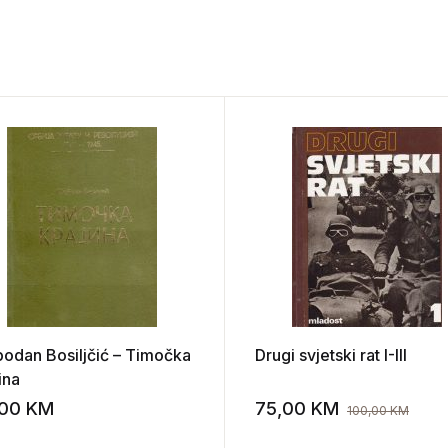
bodan Bosiljčić – Timočka
Drugi svjetski rat I-III
ina
,00
KM
75,00
KM
100,00
KM
st
Add to wishlist