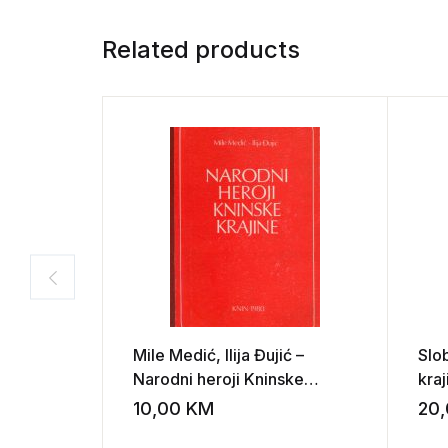
Related products
Mile Medić, Ilija Đujić –
Slo
Narodni heroji Kninske
kraj
krajine
10,00
KM
20
Add to wishli