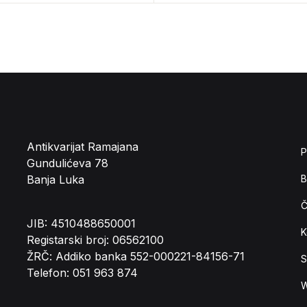
Antikvarijat Ramajana
P
Gundulićeva 78
Banja Luka
B
Č
JIB: 4510488650001
K
Registarski broj: 06562100
ŽRČ: Addiko banka 552-000221-84156-71
S
Telefon: 051 963 874
W