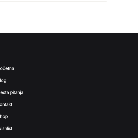
očetna
log
esta pitanja
ontakt
hop
ishlist