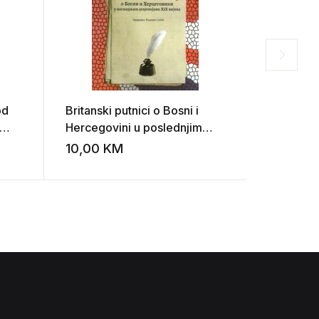
od
Britanski putnici o Bosni i
Mr. Dubra
Hercegovini u poslednjim
Avdo Suć
decenijama XIX vijeka
Tepić, Vl
10,00
KM
10,00
K
Add to wishlist
Add to wishlist
(priredio: Radovan Subić)
o Bosni i