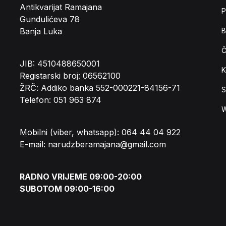
Antikvarijat Ramajana
P
Gundulićeva 78
Banja Luka
B
Č
JIB: 4510488650001
K
Registarski broj: 06562100
ŽRČ: Addiko banka 552-000221-84156-71
S
Telefon: 051 963 874
W
Mobilni (viber, whatsapp): 064 44 04 922
E-mail: narudzberamajana@gmail.com
RADNO VRIJEME 09:00-20:00
SUBOTOM 09:00-16:00