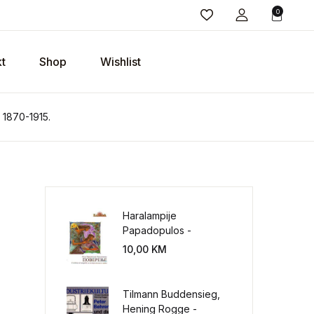
0
t
Shop
Wishlist
 1870-1915.
Haralampije
Papadopulos -
Poverenje: sloboda od
10,00
KM
potrebe za
kontrolisanjem sveta
Tilmann Buddensieg,
Hening Rogge -