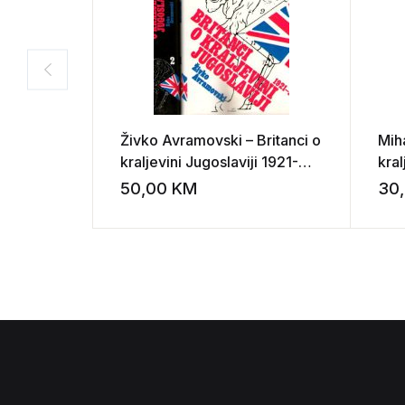
Živko Avramovski – Britanci o
Mih
kraljevini Jugoslaviji 1921-
kra
1930
50,00
KM
30
Add to wishli