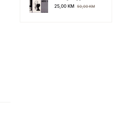
Industriekultur: Peter
25,00
KM
50,00
KM
Behrens und die AEG
1907-1914.