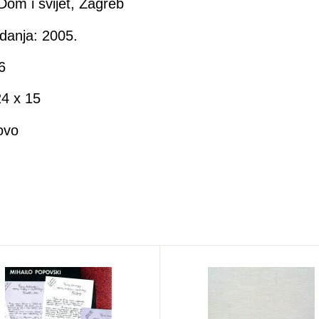
Dom i svijet, Zagreb
danja: 2005.
6
4 x 15
ovo