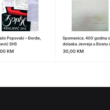
ailo Popovski – Đorđe,
Spomenica: 400 godina 
ljević SHS
dolaska Jevreja u Bosnu i
Hercegovinu
,00
KM
30,00
KM
st
Add to wishlist