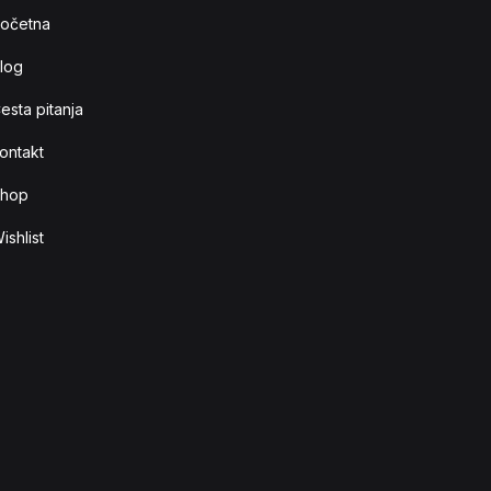
očetna
log
esta pitanja
ontakt
hop
ishlist