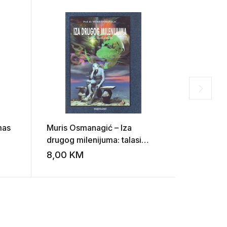
mas
Muris Osmanagić – Iza
B. D. Ben
drugog milenijuma: talasi
budućnosti
8,00
KM
33,00
Add to wishlist
Add to wishlist