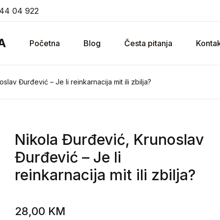
44 04 922
A
Početna
Blog
Česta pitanja
Kontak
lav Đurđević – Je li reinkarnacija mit ili zbilja?
Nikola Đurđević, Krunoslav
Đurđević
– Je li
reinkarnacija mit ili zbilja?
28,00
KM