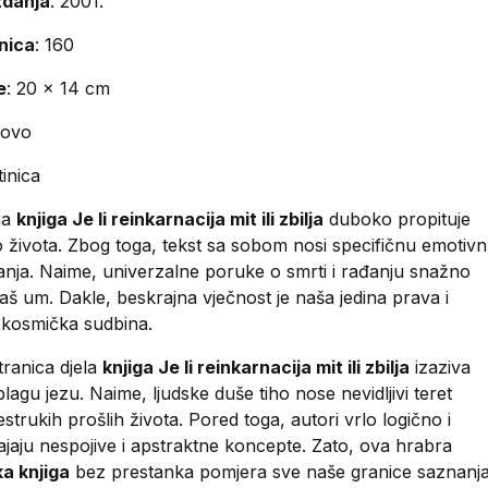
zdanja
: 2001.
anica
: 160
e
: 20 x 14 cm
novo
atinica
na
knjiga Je li reinkarnacija mit ili zbilja
duboko propituje
 života. Zbog toga, tekst sa sobom nosi specifičnu emotiv
anja. Naime, univerzalne poruke o smrti i rađanju snažno
 naš um. Dakle, beskrajna vječnost je naša jedina prava i
 kosmička sudbina.
stranica djela
knjiga Je li reinkarnacija mit ili zbilja
izaziva
blagu jezu. Naime, ljudske duše tiho nose nevidljivi teret
strukih prošlih života. Pored toga, autori vrlo logično i
jaju nespojive i apstraktne koncepte. Zato, ova hrabra
ka knjiga
bez prestanka pomjera sve naše granice saznanja