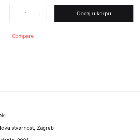
Nikola Đurđević, Krunoslav Đurđević - Je li reinkarnaci
Dodaj u korpu
Compare
eki
ova stvarnost, Zagreb