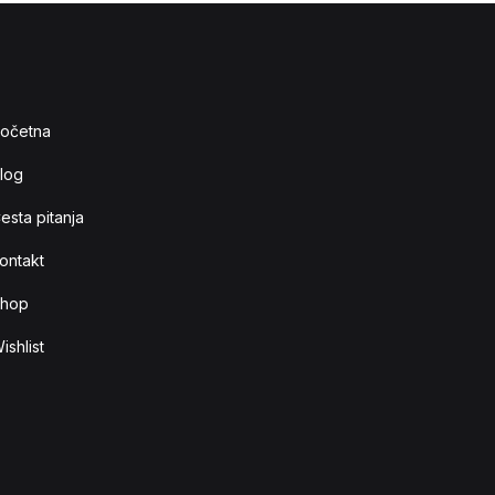
očetna
log
esta pitanja
ontakt
hop
ishlist