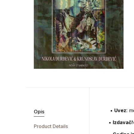
•
Uvez
: m
Opis
•
Izdavač
N
Product Details