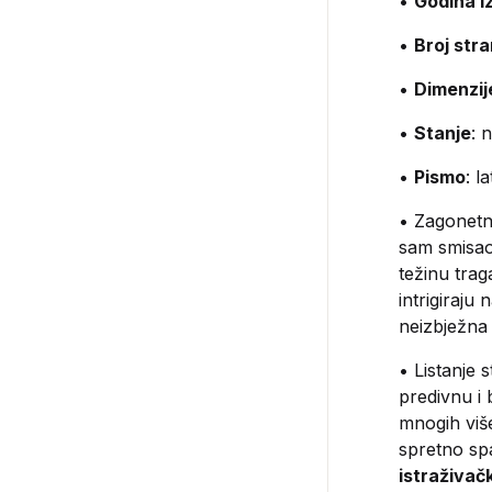
•
Godina i
•
Broj str
•
Dimenzij
•
Stanje
: 
•
Pismo
: l
• Zagonet
sam smisao
težinu trag
intrigiraju
neizbježna
• Listanje 
predivnu i 
mnogih više
spretno spa
istraživač