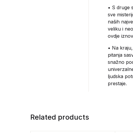
• S druge 
sve mister
naših najve
veliku i ne
ovdje iznov
• Na kraju
pitanja sa
snažno pod
univerzalne
ljudska pot
prestaje.
Related products