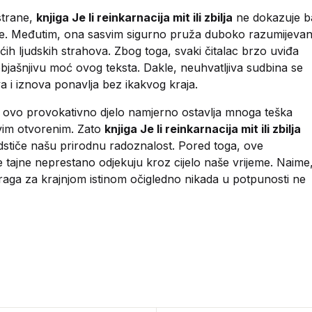
strane,
knjiga Je li reinkarnacija mit ili zbilja
ne dokazuje b
ije. Međutim, ona sasvim sigurno pruža duboko razumijevan
ćih ljudskih strahova. Zbog toga, svaki čitalac brzo uviđa
objašnjivu moć ovog teksta. Dakle, neuhvatljiva sudbina se
a i iznova ponavlja bez ikakvog kraja.
, ovo provokativno djelo namjerno ostavlja mnoga teška
svim otvorenim. Zato
knjiga Je li reinkarnacija mit ili zbilja
stiče našu prirodnu radoznalost. Pored toga, ove
 tajne neprestano odjekuju kroz cijelo naše vrijeme. Naime
raga za krajnjom istinom očigledno nikada u potpunosti ne