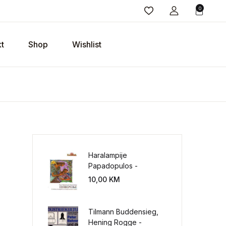
0
t
Shop
Wishlist
Haralampije
Papadopulos -
Poverenje: sloboda od
10,00
KM
potrebe za
kontrolisanjem sveta
Tilmann Buddensieg,
Hening Rogge -