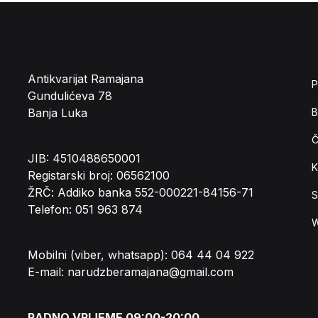
Antikvarijat Ramajana
P
Gundulićeva 78
Banja Luka
B
Č
JIB: 4510488650001
K
Registarski broj: 06562100
ŽRČ: Addiko banka 552-000221-84156-71
S
Telefon: 051 963 874
W
Mobilni (viber, whatsapp): 064 44 04 922
E-mail: narudzberamajana@gmail.com
RADNO VRIJEME 09:00-20:00