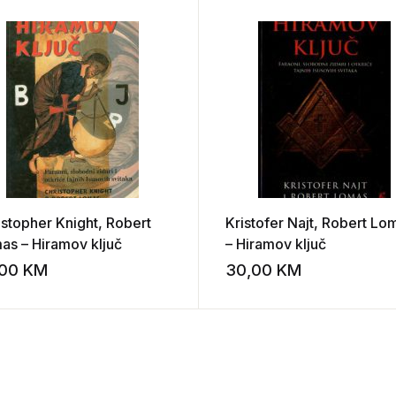
istopher Knight, Robert
Kristofer Najt, Robert Lo
as – Hiramov ključ
– Hiramov ključ
,00
KM
30,00
KM
st
Add to wishlist