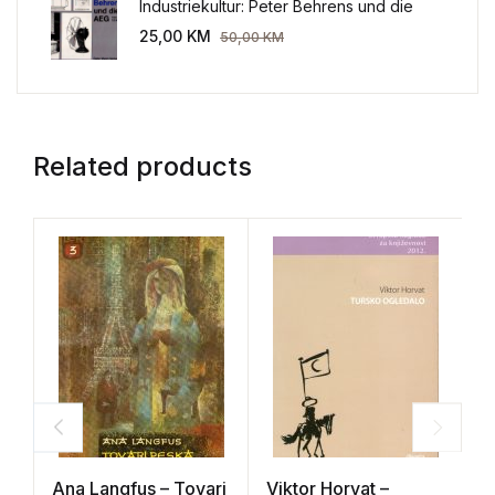
Industriekultur: Peter Behrens und die
AEG 1907-1914.
25,00
KM
50,00
KM
Related products
Ana Langfus – Tovari
Viktor Horvat –
J