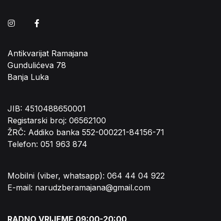
Instagram
Facebook
Antikvarijat Ramajana
Gundulićeva 78
Banja Luka
JIB: 4510488650001
Registarski broj: 06562100
ŽRČ: Addiko banka 552-000221-84156-71
Telefon: 051 963 874
Mobilni (viber, whatsapp): 064 44 04 922
E-mail: narudzberamajana@gmail.com
RADNO VRIJEME 09:00-20:00