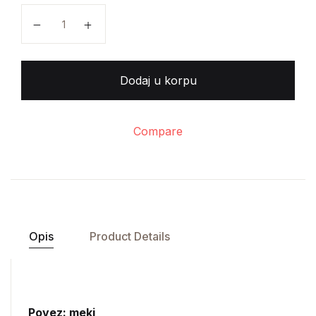
Nikola Lekić - Persson količina
Dodaj u korpu
Compare
Opis
Product Details
Povez: meki