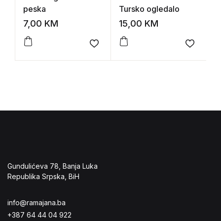
peska
Tursko ogledalo
p
7,00
KM
15,00
KM
7
Add to wishlist
Add to 
Gundulićeva 78, Banja Luka
Republika Srpska, BiH
info@ramajana.ba
+387 64 44 04 922