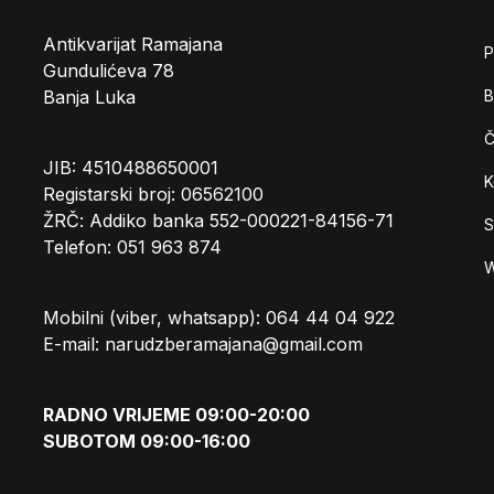
Antikvarijat Ramajana
P
Gundulićeva 78
Banja Luka
B
Č
JIB: 4510488650001
K
Registarski broj: 06562100
ŽRČ: Addiko banka 552-000221-84156-71
S
Telefon: 051 963 874
W
Mobilni (viber, whatsapp): 064 44 04 922
E-mail: narudzberamajana@gmail.com
RADNO VRIJEME 09:00-20:00
SUBOTOM 09:00-16:00