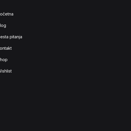
očetna
log
esta pitanja
ontakt
hop
ishlist