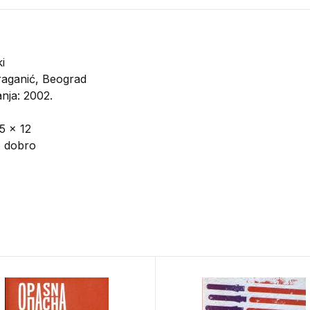
i
aganić, Beograd
nja: 2002.
5 x 12
o dobro