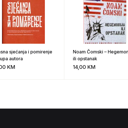
sna sjećanja i pomirenje
Noam Čomski – Hegemon
rupa autora
ili opstanak
,00
KM
14,00
KM
st
Add to wishlist