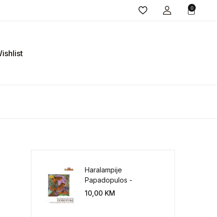
0
ishlist
Haralampije
Papadopulos -
Poverenje: sloboda od
10,00
KM
potrebe za
kontrolisanjem sveta