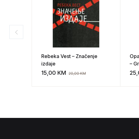
Rebeka Vest – Značenje
Opa
izdaje
– G
15,00
KM
25
20,00
KM
Add to wishli