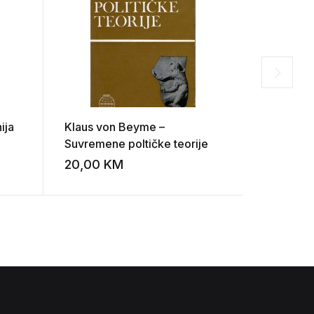
ija
Klaus von Beyme –
Srđan Puh
Suvremene poltičke teorije
II
20,00
KM
7,00
KM
Add to wishlist
Add to wishlist