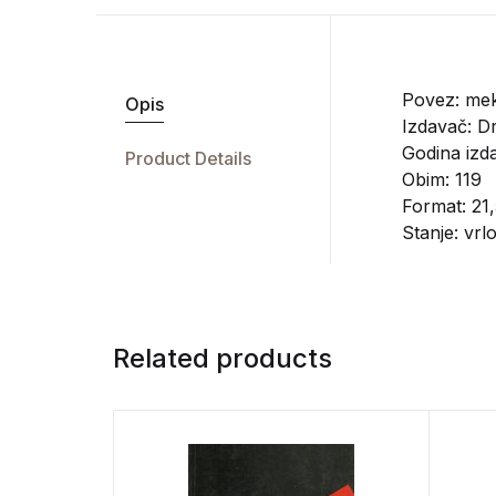
Povez: mek
Opis
Izdavač:
Dr
Godina izda
Product Details
Obim: 119
Format: 21,
Stanje: vrl
Related products