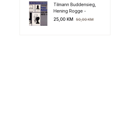
Tilmann Buddensieg,
Hening Rogge -
Industriekultur: Peter
25,00
KM
50,00
KM
Behrens und die AEG
1907-1914.