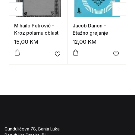
Mihailo Petrović –
Jacob Danon –
C
Kroz polarnu oblast
Etažno grejanje
K
h
15,00
KM
12,00
KM
2
sp
Add to wishlist
Add to 
Gundulićeva 78, Banja Luka