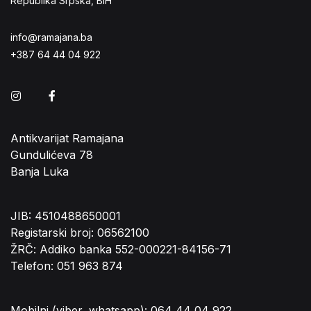
Republika Srpska, BiH
info@ramajana.ba
+387 64 44 04 922
Instagram
Facebook
Antikvarijat Ramajana
Gundulićeva 78
Banja Luka
JIB: 4510488650001
Registarski broj: 06562100
ŽRČ: Addiko banka 552-000221-84156-71
Telefon: 051 963 874
Mobilni (viber, whatsapp): 064 44 04 922