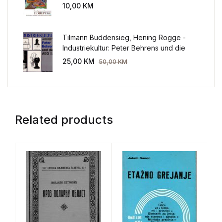
sveta
10,00
KM
Tilmann Buddensieg, Hening Rogge -
Industriekultur: Peter Behrens und die
AEG 1907-1914.
25,00
KM
50,00
KM
Related products