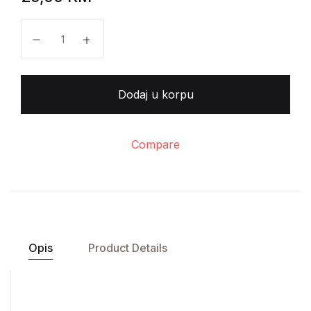
Norman Beri - Uvod u modernu političku teoriju koli
Dodaj u korpu
Compare
Opis
Product Details