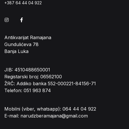
+387 64 44 04 922
Instagram
Facebook
Antikvarijat Ramajana
Gundulićeva 78
Banja Luka
JIB: 4510488650001
Registarski broj: 06562100
ŽRČ: Addiko banka 552-000221-84156-71
Telefon: 051 963 874
Mobilni (viber, whatsapp): 064 44 04 922
E-mail: narudzberamajana@gmail.com