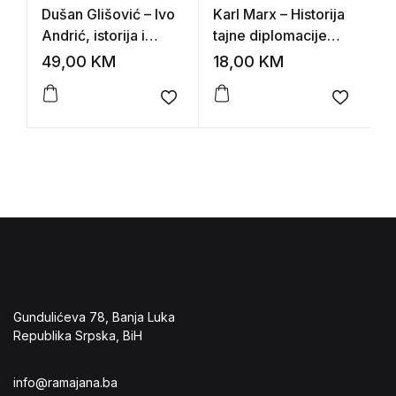
Dušan Glišović – Ivo
Karl Marx – Historija
L
Andrić, istorija i
tajne diplomacije
p
politika
18.stoljeća: o
a
49,00
KM
18,00
KM
2
azijskom porijeklu
d
ruske despocije
Add to wishlist
Add to 
Gundulićeva 78, Banja Luka
Republika Srpska, BiH
info@ramajana.ba