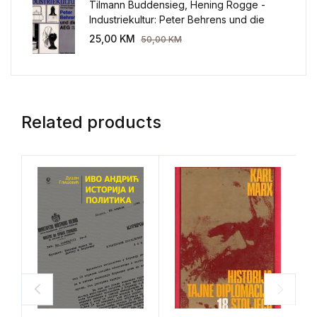
Tilmann Buddensieg, Hening Rogge -
Industriekultur: Peter Behrens und die
AEG 1907-1914.
25,00
KM
50,00
KM
Related products