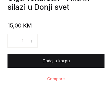
silazi u Donji svet
15,00
KM
Olga Tokarčuk - Ana In silazi u Donji svet količina
Dodaj u korpu
Compare