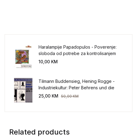
Haralampije Papadopulos - Poverenje:
sloboda od potrebe za kontrolisanjem
sveta
10,00
KM
Tilmann Buddensieg, Hening Rogge -
Industriekultur: Peter Behrens und die
AEG 1907-1914.
25,00
KM
50,00
KM
Related products