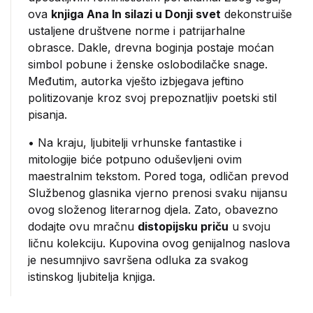
ova
knjiga Ana In silazi u Donji svet
dekonstruiše
ustaljene društvene norme i patrijarhalne
obrasce. Dakle, drevna boginja postaje moćan
simbol pobune i ženske oslobodilačke snage.
Međutim, autorka vješto izbjegava jeftino
politizovanje kroz svoj prepoznatljiv poetski stil
pisanja.
• Na kraju, ljubitelji vrhunske fantastike i
mitologije biće potpuno oduševljeni ovim
maestralnim tekstom. Pored toga, odličan prevod
Službenog glasnika vjerno prenosi svaku nijansu
ovog složenog literarnog djela. Zato, obavezno
dodajte ovu mračnu
distopijsku priču
u svoju
ličnu kolekciju. Kupovina ovog genijalnog naslova
je nesumnjivo savršena odluka za svakog
istinskog ljubitelja knjiga.