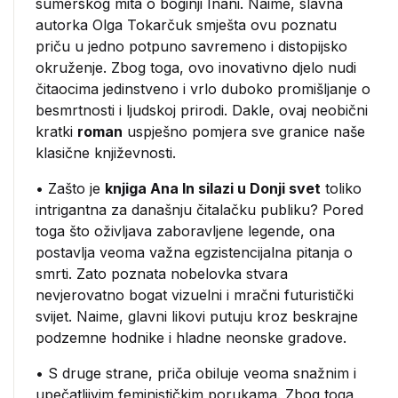
sumerskog mita o boginji Inani. Naime, slavna
autorka Olga Tokarčuk smješta ovu poznatu
priču u jedno potpuno savremeno i distopijsko
okruženje. Zbog toga, ovo inovativno djelo nudi
čitaocima jedinstveno i vrlo duboko promišljanje o
besmrtnosti i ljudskoj prirodi. Dakle, ovaj neobični
kratki
roman
uspješno pomjera sve granice naše
klasične književnosti.
• Zašto je
knjiga Ana In silazi u Donji svet
toliko
intrigantna za današnju čitalačku publiku? Pored
toga što oživljava zaboravljene legende, ona
postavlja veoma važna egzistencijalna pitanja o
smrti. Zato poznata nobelovka stvara
nevjerovatno bogat vizuelni i mračni futuristički
svijet. Naime, glavni likovi putuju kroz beskrajne
podzemne hodnike i hladne neonske gradove.
• S druge strane, priča obiluje veoma snažnim i
upečatljivim feminističkim porukama. Zbog toga,