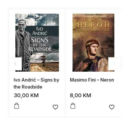
Ivo Andrić – Signs by
Masimo Fini – Neron
G
the Roadside
30,00
KM
8,00
KM
8
Add to wishlist
Add to 