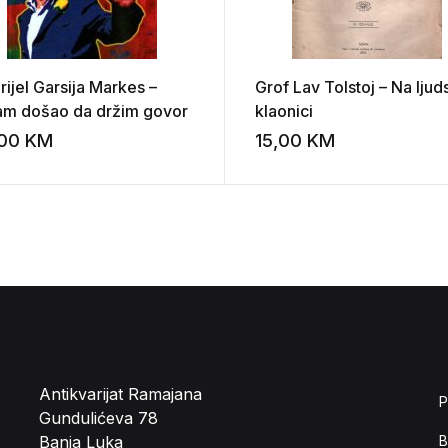
ijel Garsija Markes –
Grof Lav Tolstoj – Na ljud
am došao da držim govor
klaonici
,00
KM
15,00
KM
st
Add to wishlist
Antikvarijat Ramajana
P
Gundulićeva 78
Banja Luka
B