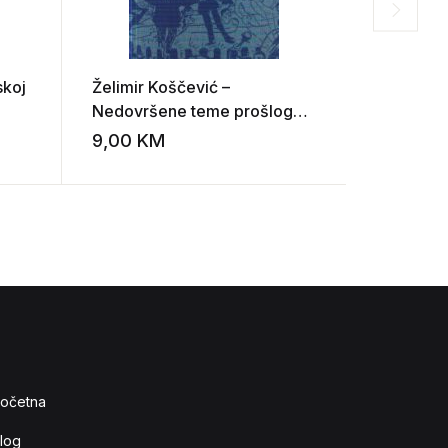
skoj
Želimir Koščević –
Miroslav 
Nedovršene teme prošlog
roman, e
stoljeća
Dobrice 
9,00
KM
5,00
K
Add to wishlist
Add to wishlist
očetna
log