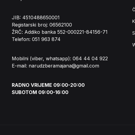
Č
JIB: 4510488650001
K
Registarski broj: 06562100
ŽRČ: Addiko banka 552-000221-84156-71
S
Telefon: 051 963 874
W
Mobilni (viber, whatsapp): 064 44 04 922
E-mail: narudzberamajana@gmail.com
RADNO VRIJEME 09:00-20:00
SUBOTOM 09:00-16:00