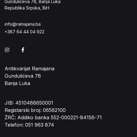
Gundulićeva 78, Banja Luka
Republika Srpska, BiH
info@ramajana.ba
+387 64 44 04 922
Instagram
Facebook
Antikvarijat Ramajana
Gundulićeva 78
Banja Luka
JIB: 4510488650001
Registarski broj: 06562100
ŽRČ: Addiko banka 552-000221-84156-71
Telefon: 051 963 874