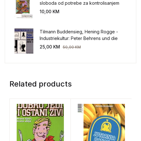
sloboda od potrebe za kontrolisanjem
sveta
10,00
KM
Tilmann Buddensieg, Hening Rogge -
Industriekultur: Peter Behrens und die
AEG 1907-1914.
25,00
KM
50,00
KM
Related products