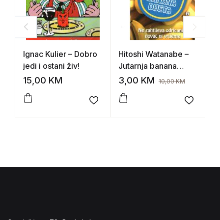
Ignac Kulier – Dobro
Hitoshi Watanabe –
S
jedi i ostani živ!
Jutarnja banana
d
dijeta
15,00
KM
3,00
KM
2
10,00
KM
Add to wishlist
Add to 