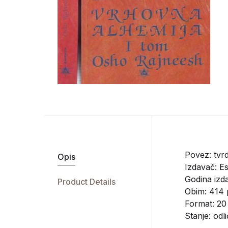
Povez: tvrd
Opis
Izdavač:
Es
Godina izda
Product Details
Obim: 414 
Format: 20
Stanje: odl