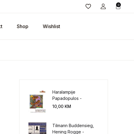
0
t
Shop
Wishlist
Haralampije
Papadopulos -
Poverenje: sloboda od
10,00
KM
potrebe za
kontrolisanjem sveta
Tilmann Buddensieg,
Hening Rogge -