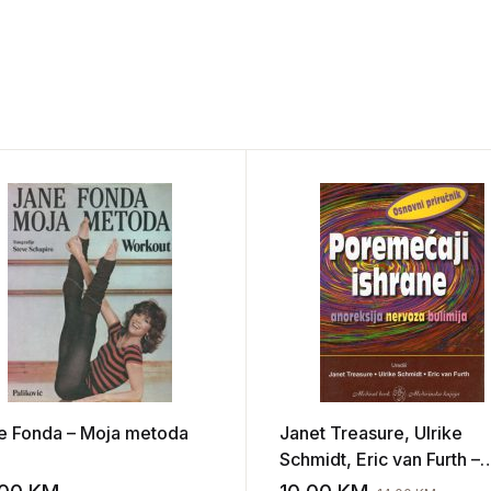
e Fonda – Moja metoda
Janet Treasure, Ulrike
Schmidt, Eric van Furth –
Poremećaji ishrane: