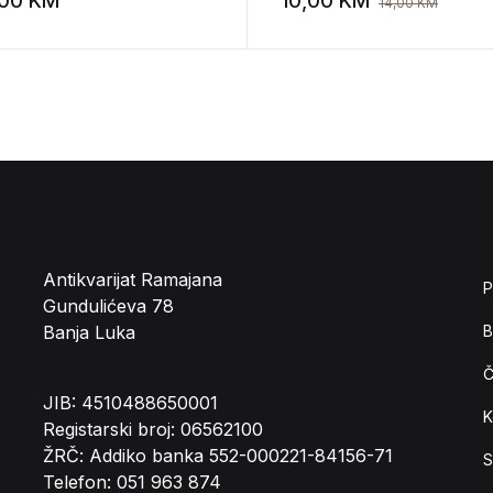
,00
KM
10,00
KM
14,00
KM
st
Add to wishlist
anoreksija, bulimija, ner
Antikvarijat Ramajana
P
Gundulićeva 78
Banja Luka
B
Č
JIB: 4510488650001
K
Registarski broj: 06562100
ŽRČ: Addiko banka 552-000221-84156-71
S
Telefon: 051 963 874