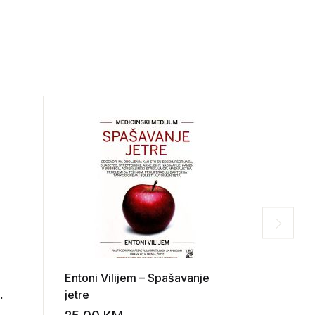
Entoni Vilijem – Spašavanje
Džozef O
jetre
Sejmour 