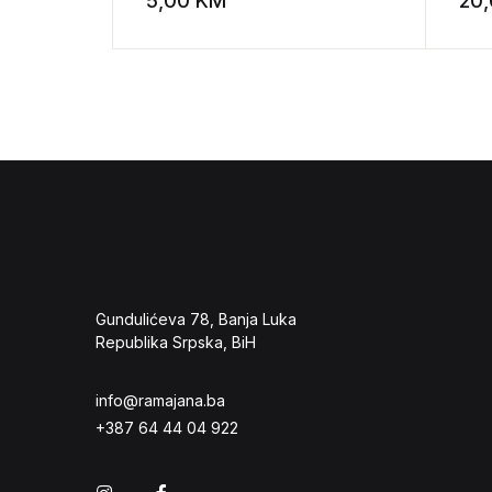
5,00
KM
20
Add to wishli
Gundulićeva 78, Banja Luka
Republika Srpska, BiH
info@ramajana.ba
+387 64 44 04 922