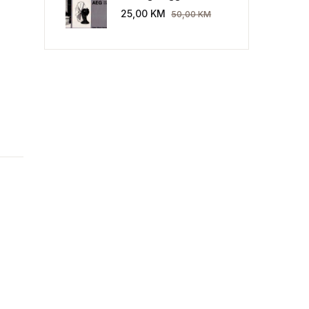
Industriekultur: Peter
25,00
KM
50,00
KM
Behrens und die AEG
1907-1914.