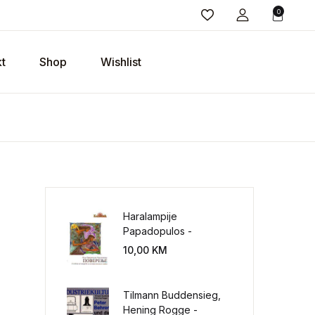
0
t
Shop
Wishlist
Haralampije
Papadopulos -
Poverenje: sloboda od
10,00
KM
potrebe za
kontrolisanjem sveta
Tilmann Buddensieg,
Hening Rogge -