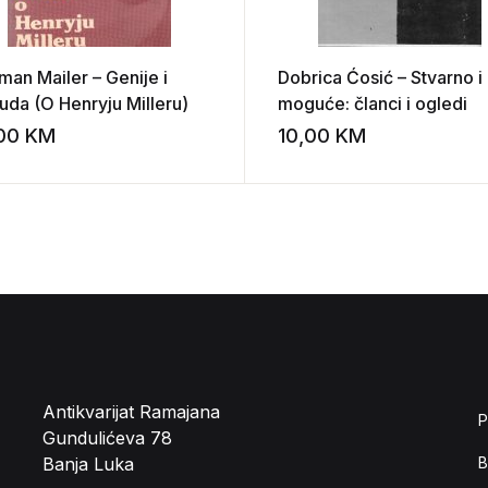
man Mailer – Genije i
Dobrica Ćosić – Stvarno i
uda (O Henryju Milleru)
moguće: članci i ogledi
,00
KM
10,00
KM
st
Add to wishlist
Antikvarijat Ramajana
P
Gundulićeva 78
Banja Luka
B