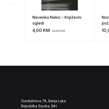
Nevenka Nekić – Književni
Nor
ogledi
pož
4,00
KM
10
10,00
KM
Add to wishli
Gundulićeva 78, Banja Luka
Republika Srpska, BiH