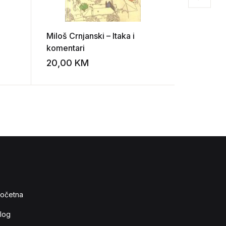
Miloš Crnjanski – Itaka i
Tvrtko Ku
komentari
istok za
20,00
KM
10,00
K
Add to wishlist
Add to wishlist
očetna
log