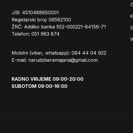
Č
JIB: 4510488650001
K
Registarski broj: 06562100
ŽRČ: Addiko banka 552-000221-84156-71
S
Telefon: 051 963 874
W
Mobilni (viber, whatsapp): 064 44 04 922
E-mail: narudzberamajana@gmail.com
RADNO VRIJEME 09:00-20:00
SUBOTOM 09:00-16:00