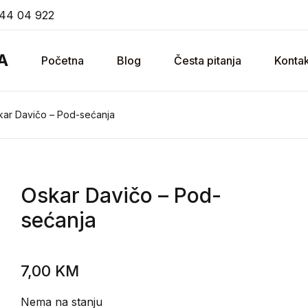
44 04 922
A
Početna
Blog
Česta pitanja
Kontak
kar Davičo – Pod-sećanja
Oskar Davičo
– Pod-
sećanja
7,00
KM
Nema na stanju