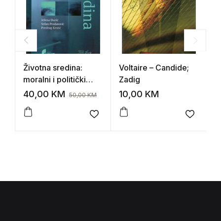
Životna sredina:
Voltaire – Candide;
Pa
moralni i politički
Zadig
izazovi; Priredili –
40,00
KM
10,00
KM
2
50,00
KM
Jelena Đurić, Srđan
Prodanović, Predrag
Add to wishlist
Add to 
Krstić