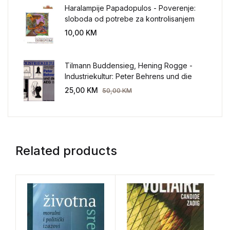
Haralampije Papadopulos - Poverenje:
sloboda od potrebe za kontrolisanjem
sveta
10,00
KM
Tilmann Buddensieg, Hening Rogge -
Industriekultur: Peter Behrens und die
AEG 1907-1914.
25,00
KM
50,00
KM
Related products