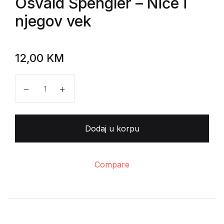
Osvald Špengler
– Niče i
njegov vek
12,00
KM
Osvald Špengler - Niče i njegov vek količina
Dodaj u korpu
Compare