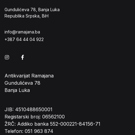
Gundulićeva 78, Banja Luka
Republika Srpska, BiH
info@ramajana.ba
+387 64 44 04 922
Instagram
Facebook
Antikvarijat Ramajana
Gundulićeva 78
Banja Luka
JIB: 4510488650001
Registarski broj: 06562100
ŽRČ: Addiko banka 552-000221-84156-71
Telefon: 051 963 874